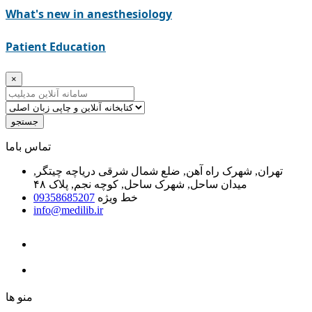
What's new in anesthesiology
Patient Education
×
جستجو
ﺗﻤﺎﺱ ﺑﺎﻣﺎ
تهران, شهرک راه آهن, ضلع شمال شرقی دریاچه چیتگر,
میدان ساحل, شهرک ساحل, کوچه نجم, پلاک ۴۸
خط ویژه
09358685207
info@medilib.ir
ﻣﻨﻮ ﻫﺎ