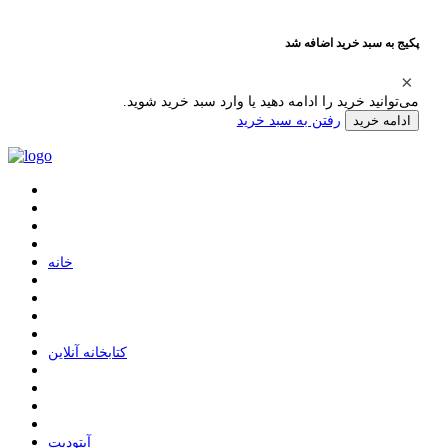
پکیج به سبد خرید اضافه شد
می‌توانید خرید را ادامه دهید یا وارد سبد خرید شوید.
رفتن به سبد خرید
ادامه خرید
ﺧﺎﻧﻪ
ﮐﺘﺎﺑﺨﺎﻧﻪ ﺁﻧﻼﯾﻦ
ﺁﭘﺘﻮﺩﯾﺖ