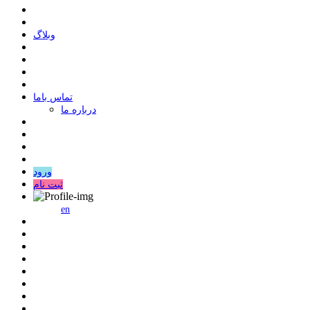
وبلاگ
ﺗﻤﺎﺱ ﺑﺎﻣﺎ
درباره ما
ورود
ثبت نام
en