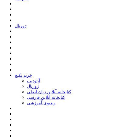
ﮊﻭﺭﻧﺎﻝ
خرید پکیج
ﺁﭘﺘﻮﺩﯾﺖ
ﮊﻭﺭﻧﺎﻝ
کتابخانه آنلاین زبان اصلی
کتابخانه آنلاین فارسی
ویدیوی آموزشی