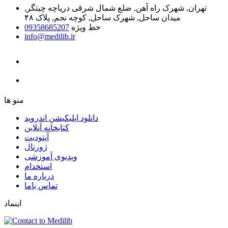
تهران, شهرک راه آهن, ضلع شمال شرقی دریاچه چیتگر,
میدان ساحل, شهرک ساحل, کوچه نجم, پلاک ۴۸
خط ویژه
09358685207
info@medilib.ir
ﻣﻨﻮ ﻫﺎ
دانلود اپلیکیشن اندروید
ﮐﺘﺎﺑﺨﺎﻧﻪ ﺁﻧﻼﯾﻦ
ﺁﭘﺘﻮﺩﯾﺖ
ﮊﻭﺭﻧﺎﻝ
ویدیوی آموزشی
استخدام
درباره ما
ﺗﻤﺎﺱ ﺑﺎﻣﺎ
اینماد