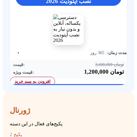
نصب آپتودیت 2026
مدت زمان:
365 روز
3,600,000 تومان
قیمت:
1,200,000 تومان
قیمت ویژه:
افزودن به سبد خرید
ﮊﻭﺭﻧﺎﻝ
پکیج‌های فعال در این دسته
2 پکیج