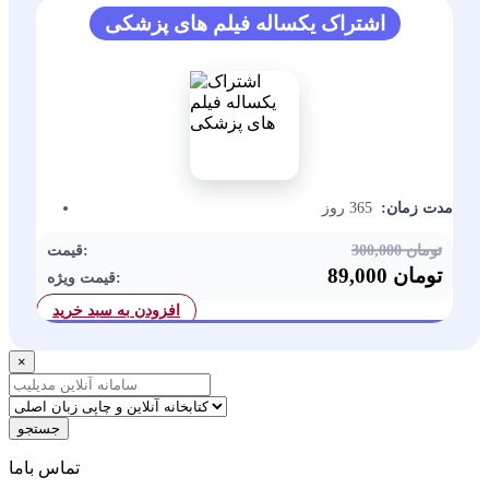
اشتراک یکساله فیلم های پزشکی
مدت زمان:
365 روز
300,000 تومان
قیمت:
89,000 تومان
قیمت ویژه:
افزودن به سبد خرید
×
جستجو
ﺗﻤﺎﺱ ﺑﺎﻣﺎ