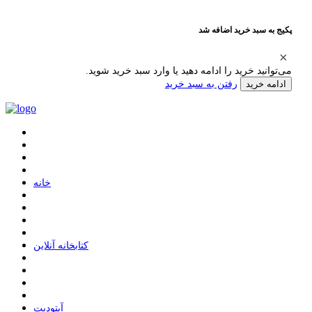
پکیج به سبد خرید اضافه شد
می‌توانید خرید را ادامه دهید یا وارد سبد خرید شوید.
رفتن به سبد خرید
ادامه خرید
ﺧﺎﻧﻪ
ﮐﺘﺎﺑﺨﺎﻧﻪ ﺁﻧﻼﯾﻦ
ﺁﭘﺘﻮﺩﯾﺖ