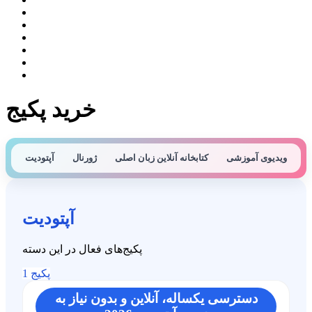
خرید پکیج
ویدیوی آموزشی
کتابخانه آنلاین زبان اصلی
ﮊﻭﺭﻧﺎﻝ
ﺁﭘﺘﻮﺩﯾﺖ
ﺁﭘﺘﻮﺩﯾﺖ
پکیج‌های فعال در این دسته
1 پکیج
دسترسی یکساله، آنلاین و بدون نیاز به