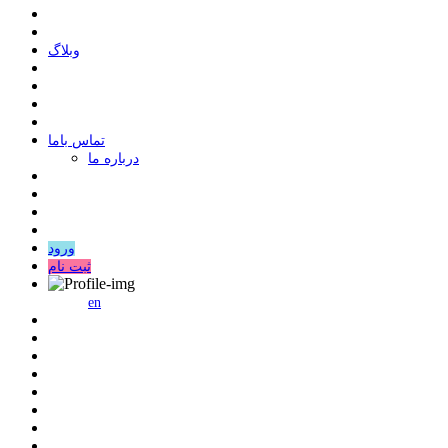
وبلاگ
ﺗﻤﺎﺱ ﺑﺎﻣﺎ
درباره ما
ورود
ثبت نام
en