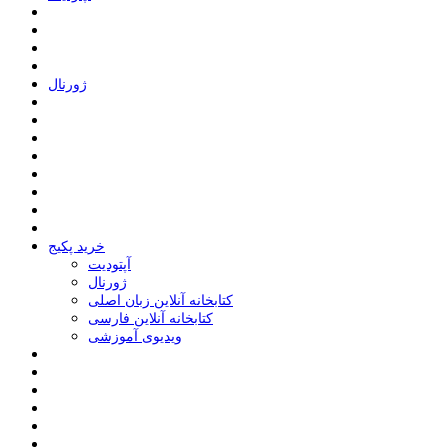
ﮊﻭﺭﻧﺎﻝ
خرید پکیج
ﺁﭘﺘﻮﺩﯾﺖ
ﮊﻭﺭﻧﺎﻝ
کتابخانه آنلاین زبان اصلی
کتابخانه آنلاین فارسی
ویدیوی آموزشی