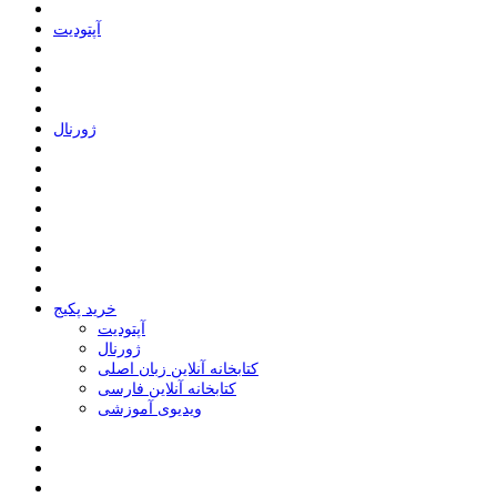
ﺁﭘﺘﻮﺩﯾﺖ
ﮊﻭﺭﻧﺎﻝ
خرید پکیج
ﺁﭘﺘﻮﺩﯾﺖ
ﮊﻭﺭﻧﺎﻝ
کتابخانه آنلاین زبان اصلی
کتابخانه آنلاین فارسی
ویدیوی آموزشی