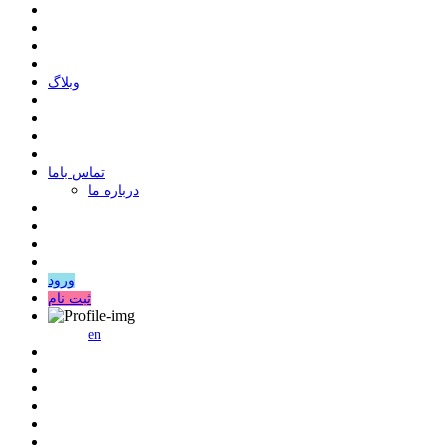
وبلاگ
ﺗﻤﺎﺱ ﺑﺎﻣﺎ
درباره ما
ورود
ثبت نام
en