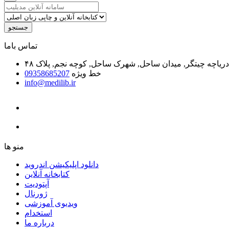
جستجو
ﺗﻤﺎﺱ ﺑﺎﻣﺎ
یاچه چیتگر, میدان ساحل, شهرک ساحل, کوچه نجم, پلاک ۴۸
خط ویژه
09358685207
info@medilib.ir
ﻣﻨﻮ ﻫﺎ
دانلود اپلیکیشن اندروید
ﮐﺘﺎﺑﺨﺎﻧﻪ ﺁﻧﻼﯾﻦ
ﺁﭘﺘﻮﺩﯾﺖ
ﮊﻭﺭﻧﺎﻝ
ویدیوی آموزشی
استخدام
درباره ما