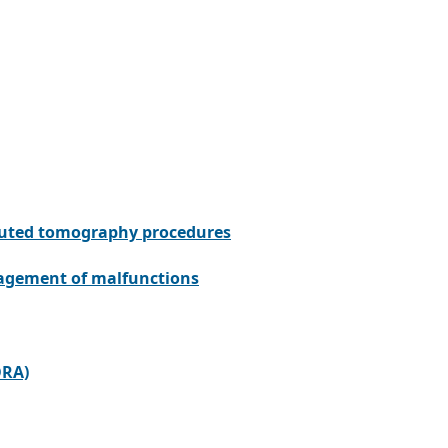
puted tomography procedures
nagement of malfunctions
ORA)