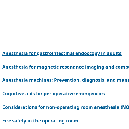
Anesthesia for gastrointestinal endoscopy in adults
Anesthesia for magnetic resonance imaging and com
Anesthesia machines: Prevention, diagnosis, and ma
Cognitive aids for perioperative emergencies
Considerations for non-operating room anesthesia (N
Fire safety in the operating room