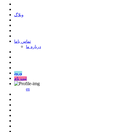
وبلاگ
ﺗﻤﺎﺱ ﺑﺎﻣﺎ
درباره ما
ورود
ثبت نام
en