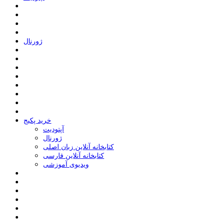
ﮊﻭﺭﻧﺎﻝ
خرید پکیج
ﺁﭘﺘﻮﺩﯾﺖ
ﮊﻭﺭﻧﺎﻝ
کتابخانه آنلاین زبان اصلی
کتابخانه آنلاین فارسی
ویدیوی آموزشی