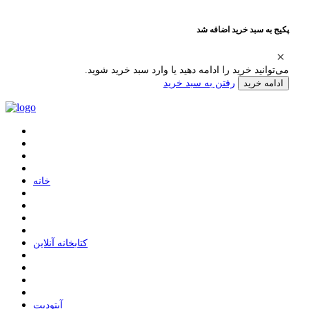
پکیج به سبد خرید اضافه شد
می‌توانید خرید را ادامه دهید یا وارد سبد خرید شوید.
رفتن به سبد خرید
ادامه خرید
ﺧﺎﻧﻪ
ﮐﺘﺎﺑﺨﺎﻧﻪ ﺁﻧﻼﯾﻦ
ﺁﭘﺘﻮﺩﯾﺖ