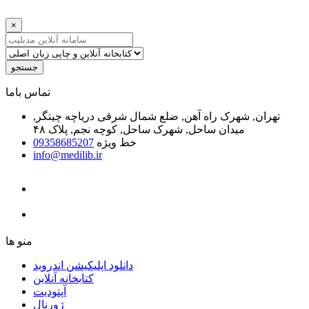
×
جستجو
ﺗﻤﺎﺱ ﺑﺎﻣﺎ
تهران, شهرک راه آهن, ضلع شمال شرقی دریاچه چیتگر,
میدان ساحل, شهرک ساحل, کوچه نجم, پلاک ۴۸
خط ویژه
09358685207
info@medilib.ir
ﻣﻨﻮ ﻫﺎ
دانلود اپلیکیشن اندروید
ﮐﺘﺎﺑﺨﺎﻧﻪ ﺁﻧﻼﯾﻦ
ﺁﭘﺘﻮﺩﯾﺖ
ﮊﻭﺭﻧﺎﻝ