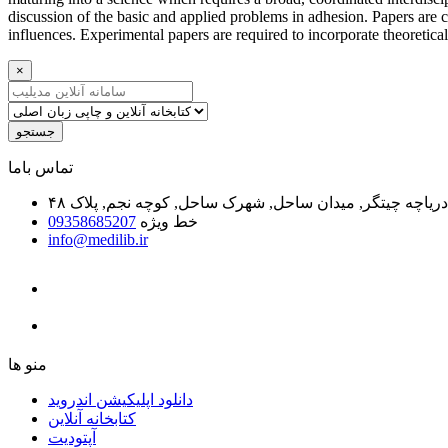
discussion of the basic and applied problems in adhesion. Papers are c
influences. Experimental papers are required to incorporate theoretical
×
جستجو
ﺗﻤﺎﺱ ﺑﺎﻣﺎ
یاچه چیتگر, میدان ساحل, شهرک ساحل, کوچه نجم, پلاک ۴۸
خط ویژه
09358685207
info@medilib.ir
ﻣﻨﻮ ﻫﺎ
دانلود اپلیکیشن اندروید
ﮐﺘﺎﺑﺨﺎﻧﻪ ﺁﻧﻼﯾﻦ
ﺁﭘﺘﻮﺩﯾﺖ