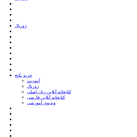
ﮊﻭﺭﻧﺎﻝ
خرید پکیج
ﺁﭘﺘﻮﺩﯾﺖ
ﮊﻭﺭﻧﺎﻝ
کتابخانه آنلاین زبان اصلی
کتابخانه آنلاین فارسی
ویدیوی آموزشی