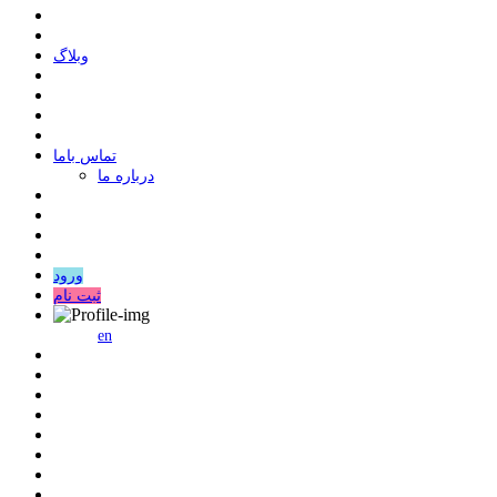
وبلاگ
ﺗﻤﺎﺱ ﺑﺎﻣﺎ
درباره ما
ورود
ثبت نام
en