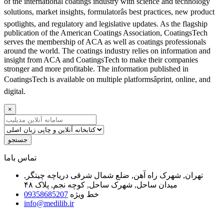
of the international coatings industry with science and technology
solutions, market insights, formulatorâs best practices, new product
spotlights, and regulatory and legislative updates. As the flagship
publication of the American Coatings Association, CoatingsTech
serves the membership of ACA as well as coatings professionals
around the world. The coatings industry relies on information and
insight from ACA and CoatingsTech to make their companies
stronger and more profitable. The information published in
CoatingsTech is available on multiple platformsâprint, online, and
digital.
×
جستجو
ﺗﻤﺎﺱ ﺑﺎﻣﺎ
تهران, شهرک راه آهن, ضلع شمال شرقی دریاچه چیتگر,
میدان ساحل, شهرک ساحل, کوچه نجم, پلاک ۴۸
خط ویژه
09358685207
info@medilib.ir