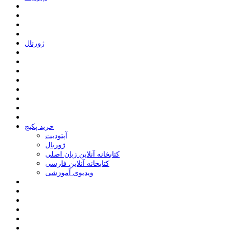
ﮊﻭﺭﻧﺎﻝ
خرید پکیج
ﺁﭘﺘﻮﺩﯾﺖ
ﮊﻭﺭﻧﺎﻝ
کتابخانه آنلاین زبان اصلی
کتابخانه آنلاین فارسی
ویدیوی آموزشی