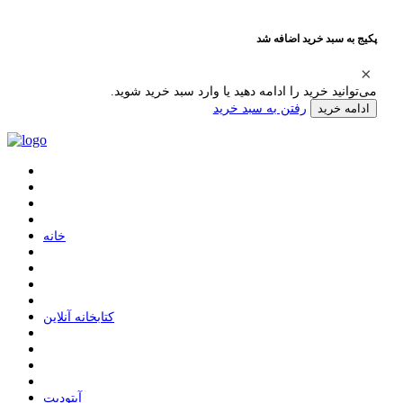
پکیج به سبد خرید اضافه شد
می‌توانید خرید را ادامه دهید یا وارد سبد خرید شوید.
رفتن به سبد خرید
ادامه خرید
ﺧﺎﻧﻪ
ﮐﺘﺎﺑﺨﺎﻧﻪ ﺁﻧﻼﯾﻦ
ﺁﭘﺘﻮﺩﯾﺖ