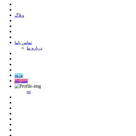
وبلاگ
ﺗﻤﺎﺱ ﺑﺎﻣﺎ
درباره ما
ورود
ثبت نام
en