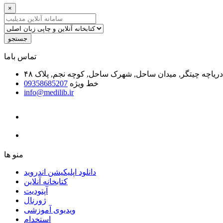
×
جستجو
ﺗﻤﺎﺱ ﺑﺎﻣﺎ
یاچه چیتگر, میدان ساحل, شهرک ساحل, کوچه نجم, پلاک ۴۸
خط ویژه
09358685207
info@medilib.ir
ﻣﻨﻮ ﻫﺎ
دانلود اپلیکیشن اندروید
ﮐﺘﺎﺑﺨﺎﻧﻪ ﺁﻧﻼﯾﻦ
ﺁﭘﺘﻮﺩﯾﺖ
ﮊﻭﺭﻧﺎﻝ
ویدیوی آموزشی
استخدام