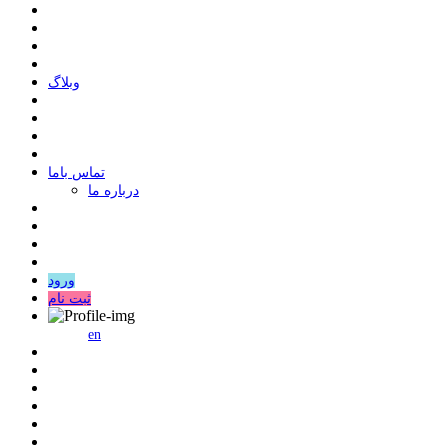
وبلاگ
ﺗﻤﺎﺱ ﺑﺎﻣﺎ
درباره ما
ورود
ثبت نام
en