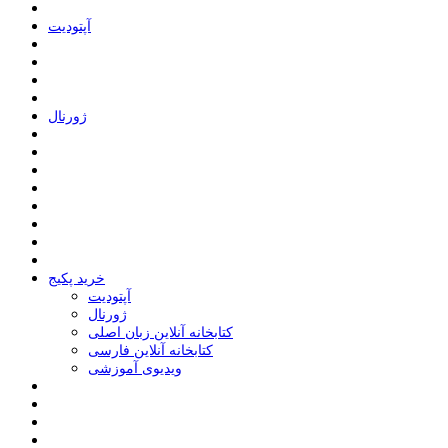
ﺁﭘﺘﻮﺩﯾﺖ
ﮊﻭﺭﻧﺎﻝ
خرید پکیج
ﺁﭘﺘﻮﺩﯾﺖ
ﮊﻭﺭﻧﺎﻝ
کتابخانه آنلاین زبان اصلی
کتابخانه آنلاین فارسی
ویدیوی آموزشی