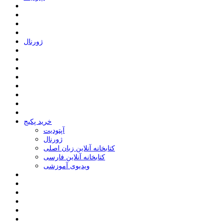
ﮊﻭﺭﻧﺎﻝ
خرید پکیج
ﺁﭘﺘﻮﺩﯾﺖ
ﮊﻭﺭﻧﺎﻝ
کتابخانه آنلاین زبان اصلی
کتابخانه آنلاین فارسی
ویدیوی آموزشی