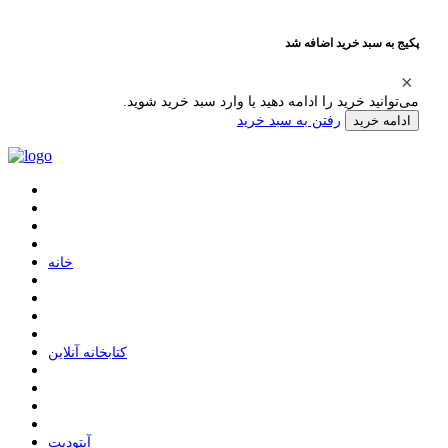
پکیج به سبد خرید اضافه شد
می‌توانید خرید را ادامه دهید یا وارد سبد خرید شوید.
رفتن به سبد خرید
ادامه خرید
ﺧﺎﻧﻪ
ﮐﺘﺎﺑﺨﺎﻧﻪ ﺁﻧﻼﯾﻦ
ﺁﭘﺘﻮﺩﯾﺖ