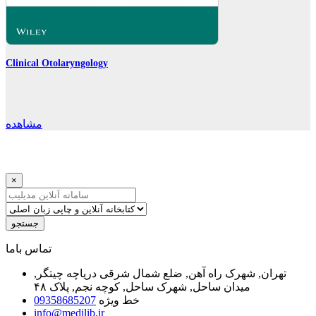
Clinical Otolaryngology
مشاهده
×
جستجو
ﺗﻤﺎﺱ ﺑﺎﻣﺎ
تهران, شهرک راه آهن, ضلع شمال شرقی دریاچه چیتگر,
میدان ساحل, شهرک ساحل, کوچه نجم, پلاک ۴۸
خط ویژه
09358685207
info@medilib.ir