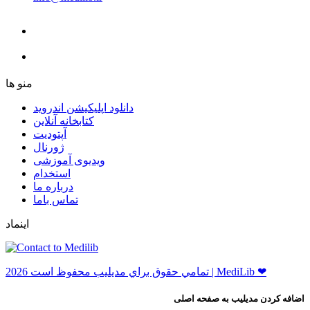
ﻣﻨﻮ ﻫﺎ
دانلود اپلیکیشن اندروید
ﮐﺘﺎﺑﺨﺎﻧﻪ ﺁﻧﻼﯾﻦ
ﺁﭘﺘﻮﺩﯾﺖ
ﮊﻭﺭﻧﺎﻝ
ویدیوی آموزشی
استخدام
درباره ما
ﺗﻤﺎﺱ ﺑﺎﻣﺎ
اینماد
ﺗﻤﺎﻣﻲ ﺣﻘﻮﻕ ﺑﺮاﻱ ﻣﺪﻳﻠﻴﺐ ﻣﺤﻔﻮﻅ اﺳﺖ 2026 | MediLib ❤
اضافه کردن مدیلیب به صفحه اصلی