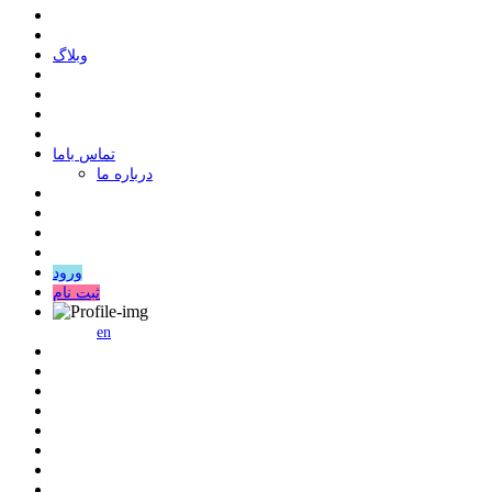
وبلاگ
ﺗﻤﺎﺱ ﺑﺎﻣﺎ
درباره ما
ورود
ثبت نام
en