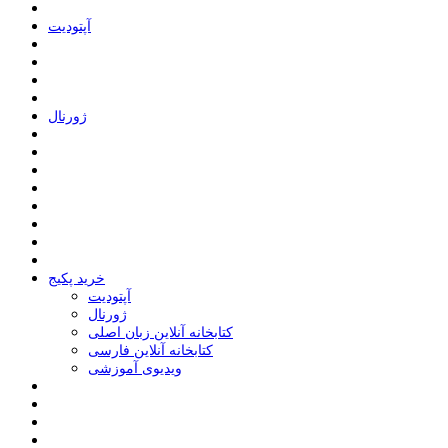
ﺁﭘﺘﻮﺩﯾﺖ
ﮊﻭﺭﻧﺎﻝ
خرید پکیج
ﺁﭘﺘﻮﺩﯾﺖ
ﮊﻭﺭﻧﺎﻝ
کتابخانه آنلاین زبان اصلی
کتابخانه آنلاین فارسی
ویدیوی آموزشی