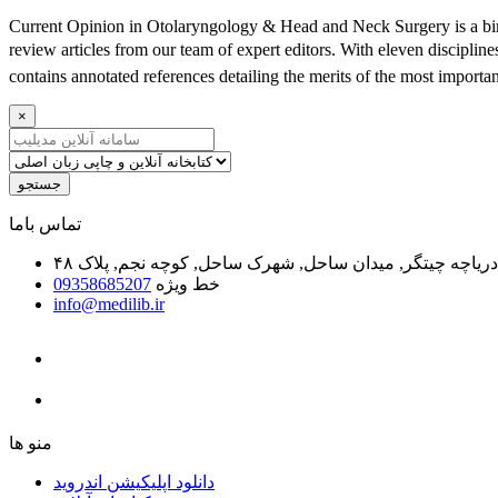
Current Opinion in Otolaryngology & Head and Neck Surgery is a bimo
review articles from our team of expert editors. With eleven discipline
contains annotated references detailing the merits of the most importan
×
جستجو
ﺗﻤﺎﺱ ﺑﺎﻣﺎ
یاچه چیتگر, میدان ساحل, شهرک ساحل, کوچه نجم, پلاک ۴۸
خط ویژه
09358685207
info@medilib.ir
ﻣﻨﻮ ﻫﺎ
دانلود اپلیکیشن اندروید