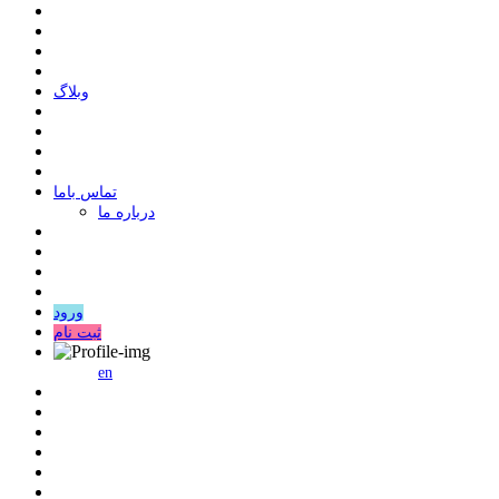
وبلاگ
ﺗﻤﺎﺱ ﺑﺎﻣﺎ
درباره ما
ورود
ثبت نام
en