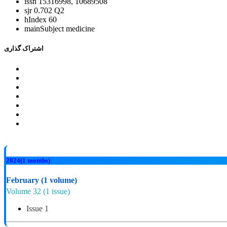
issn
15316998, 10689508
sjr
0.702 Q2
hIndex
60
mainSubject
medicine
اشتراک گذاری
2024
(1 months)
February
(1 volume)
Volume 32
(1 issue)
Issue 1