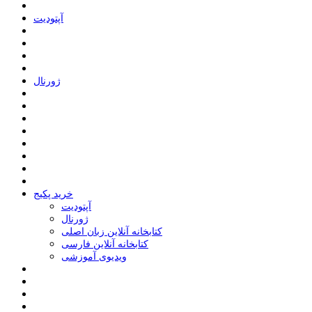
ﺁﭘﺘﻮﺩﯾﺖ
ﮊﻭﺭﻧﺎﻝ
خرید پکیج
ﺁﭘﺘﻮﺩﯾﺖ
ﮊﻭﺭﻧﺎﻝ
کتابخانه آنلاین زبان اصلی
کتابخانه آنلاین فارسی
ویدیوی آموزشی