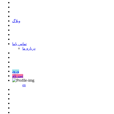
وبلاگ
ﺗﻤﺎﺱ ﺑﺎﻣﺎ
درباره ما
ورود
ثبت نام
en