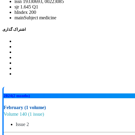
issn
19330693, 00223085
sjr
1.645 Q1
hIndex
200
mainSubject
medicine
اشتراک گذاری
2024
(2 months)
February
(1 volume)
Volume 140
(1 issue)
Issue 2