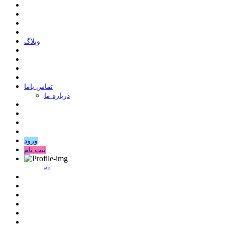
وبلاگ
ﺗﻤﺎﺱ ﺑﺎﻣﺎ
درباره ما
ورود
ثبت نام
en