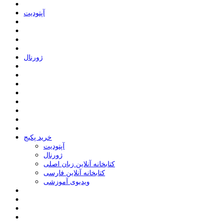
ﺁﭘﺘﻮﺩﯾﺖ
ﮊﻭﺭﻧﺎﻝ
خرید پکیج
ﺁﭘﺘﻮﺩﯾﺖ
ﮊﻭﺭﻧﺎﻝ
کتابخانه آنلاین زبان اصلی
کتابخانه آنلاین فارسی
ویدیوی آموزشی