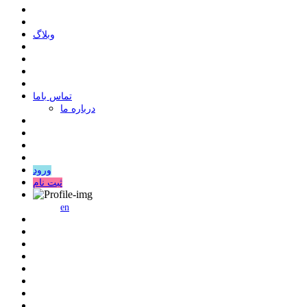
وبلاگ
ﺗﻤﺎﺱ ﺑﺎﻣﺎ
درباره ما
ورود
ثبت نام
en