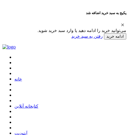
پکیج به سبد خرید اضافه شد
می‌توانید خرید را ادامه دهید یا وارد سبد خرید شوید.
رفتن به سبد خرید
ادامه خرید
ﺧﺎﻧﻪ
ﮐﺘﺎﺑﺨﺎﻧﻪ ﺁﻧﻼﯾﻦ
ﺁﭘﺘﻮﺩﯾﺖ