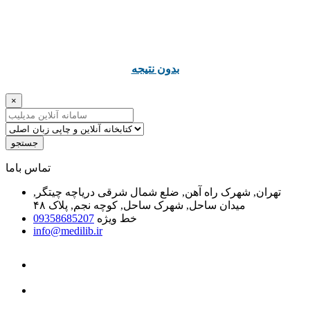
ﺑﺪﻭﻥ ﻧﺘﯿﺠﻪ
×
جستجو
ﺗﻤﺎﺱ ﺑﺎﻣﺎ
تهران, شهرک راه آهن, ضلع شمال شرقی دریاچه چیتگر,
میدان ساحل, شهرک ساحل, کوچه نجم, پلاک ۴۸
خط ویژه
09358685207
info@medilib.ir