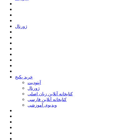
ﮊﻭﺭﻧﺎﻝ
خرید پکیج
ﺁﭘﺘﻮﺩﯾﺖ
ﮊﻭﺭﻧﺎﻝ
کتابخانه آنلاین زبان اصلی
کتابخانه آنلاین فارسی
ویدیوی آموزشی