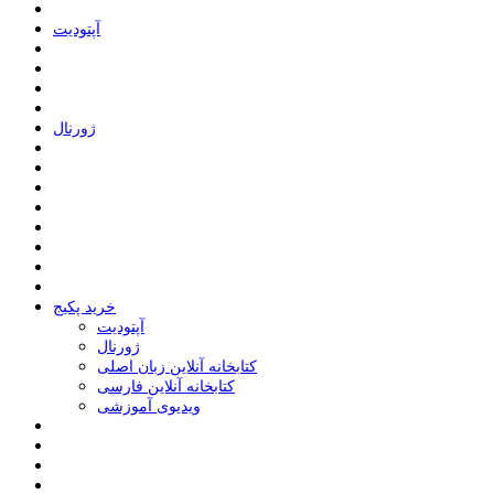
ﺁﭘﺘﻮﺩﯾﺖ
ﮊﻭﺭﻧﺎﻝ
خرید پکیج
ﺁﭘﺘﻮﺩﯾﺖ
ﮊﻭﺭﻧﺎﻝ
کتابخانه آنلاین زبان اصلی
کتابخانه آنلاین فارسی
ویدیوی آموزشی