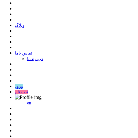
وبلاگ
ﺗﻤﺎﺱ ﺑﺎﻣﺎ
درباره ما
ورود
ثبت نام
en