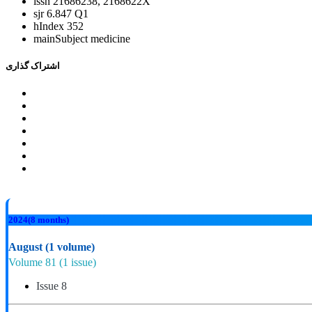
issn
21686238, 2168622X
sjr
6.847 Q1
hIndex
352
mainSubject
medicine
اشتراک گذاری
2024
(8 months)
August
(1 volume)
Volume 81
(1 issue)
Issue 8