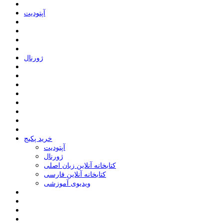
ﺁﭘﺘﻮﺩﯾﺖ
ﮊﻭﺭﻧﺎﻝ
خرید پکیج
ﺁﭘﺘﻮﺩﯾﺖ
ﮊﻭﺭﻧﺎﻝ
کتابخانه آنلاین زبان اصلی
کتابخانه آنلاین فارسی
ویدیوی آموزشی