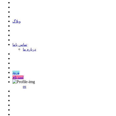
وبلاگ
ﺗﻤﺎﺱ ﺑﺎﻣﺎ
درباره ما
ورود
ثبت نام
en