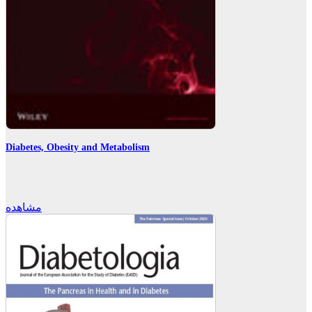
Diabetes, Obesity and Metabolism
مشاهده