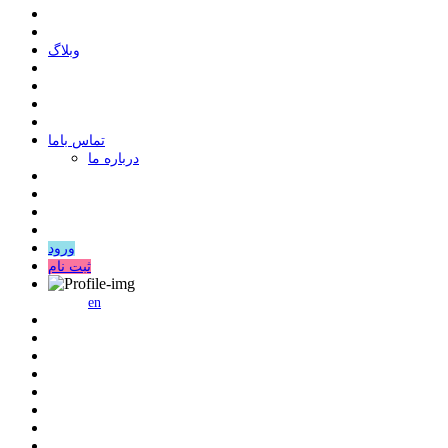
وبلاگ
ﺗﻤﺎﺱ ﺑﺎﻣﺎ
درباره ما
ورود
ثبت نام
en