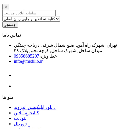
×
جستجو
ﺗﻤﺎﺱ ﺑﺎﻣﺎ
تهران, شهرک راه آهن, ضلع شمال شرقی دریاچه چیتگر,
میدان ساحل, شهرک ساحل, کوچه نجم, پلاک ۴۸
خط ویژه
09358685207
info@medilib.ir
ﻣﻨﻮ ﻫﺎ
دانلود اپلیکیشن اندروید
ﮐﺘﺎﺑﺨﺎﻧﻪ ﺁﻧﻼﯾﻦ
ﺁﭘﺘﻮﺩﯾﺖ
ﮊﻭﺭﻧﺎﻝ