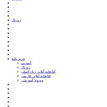
ﮊﻭﺭﻧﺎﻝ
خرید پکیج
ﺁﭘﺘﻮﺩﯾﺖ
ﮊﻭﺭﻧﺎﻝ
کتابخانه آنلاین زبان اصلی
کتابخانه آنلاین فارسی
ویدیوی آموزشی