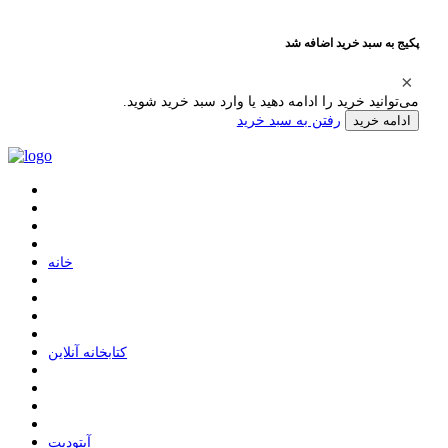
پکیج به سبد خرید اضافه شد
می‌توانید خرید را ادامه دهید یا وارد سبد خرید شوید.
رفتن به سبد خرید
ادامه خرید
ﺧﺎﻧﻪ
ﮐﺘﺎﺑﺨﺎﻧﻪ ﺁﻧﻼﯾﻦ
ﺁﭘﺘﻮﺩﯾﺖ