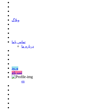
وبلاگ
ﺗﻤﺎﺱ ﺑﺎﻣﺎ
درباره ما
ورود
ثبت نام
en