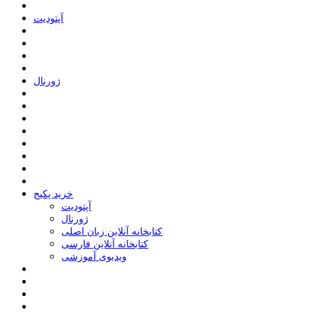
ﺁﭘﺘﻮﺩﯾﺖ
ﮊﻭﺭﻧﺎﻝ
خرید پکیج
ﺁﭘﺘﻮﺩﯾﺖ
ﮊﻭﺭﻧﺎﻝ
کتابخانه آنلاین زبان اصلی
کتابخانه آنلاین فارسی
ویدیوی آموزشی