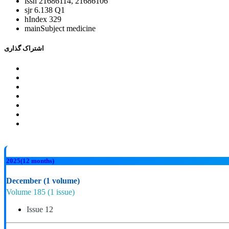
issn
21686114, 21686106
sjr
6.138 Q1
hIndex
329
mainSubject
medicine
اشتراک گذاری
2025
(12 months)
December
(1 volume)
Volume 185
(1 issue)
Issue 12