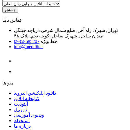
جستجو
ﺗﻤﺎﺱ ﺑﺎﻣﺎ
تهران, شهرک راه آهن, ضلع شمال شرقی دریاچه چیتگر,
میدان ساحل, شهرک ساحل, کوچه نجم, پلاک ۴۸
خط ویژه
09358685207
info@medilib.ir
ﻣﻨﻮ ﻫﺎ
دانلود اپلیکیشن اندروید
ﮐﺘﺎﺑﺨﺎﻧﻪ ﺁﻧﻼﯾﻦ
ﺁﭘﺘﻮﺩﯾﺖ
ﮊﻭﺭﻧﺎﻝ
ویدیوی آموزشی
استخدام
درباره ما