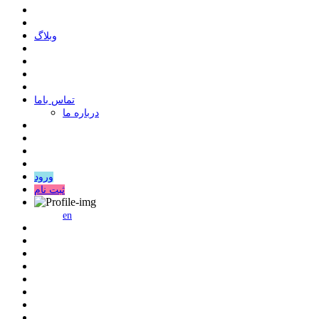
وبلاگ
ﺗﻤﺎﺱ ﺑﺎﻣﺎ
درباره ما
ورود
ثبت نام
en