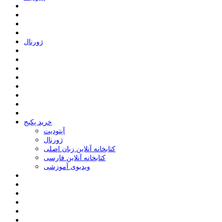
ﮊﻭﺭﻧﺎﻝ
خرید پکیج
ﺁﭘﺘﻮﺩﯾﺖ
ﮊﻭﺭﻧﺎﻝ
کتابخانه آنلاین زبان اصلی
کتابخانه آنلاین فارسی
ویدیوی آموزشی