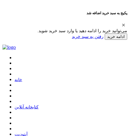
پکیج به سبد خرید اضافه شد
می‌توانید خرید را ادامه دهید یا وارد سبد خرید شوید.
رفتن به سبد خرید
ادامه خرید
ﺧﺎﻧﻪ
ﮐﺘﺎﺑﺨﺎﻧﻪ ﺁﻧﻼﯾﻦ
ﺁﭘﺘﻮﺩﯾﺖ