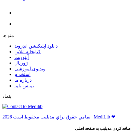
ﻣﻨﻮ ﻫﺎ
دانلود اپلیکیشن اندروید
ﮐﺘﺎﺑﺨﺎﻧﻪ ﺁﻧﻼﯾﻦ
ﺁﭘﺘﻮﺩﯾﺖ
ﮊﻭﺭﻧﺎﻝ
ویدیوی آموزشی
استخدام
درباره ما
ﺗﻤﺎﺱ ﺑﺎﻣﺎ
اینماد
ﺗﻤﺎﻣﻲ ﺣﻘﻮﻕ ﺑﺮاﻱ ﻣﺪﻳﻠﻴﺐ ﻣﺤﻔﻮﻅ اﺳﺖ 2026 | MediLib ❤
اضافه کردن مدیلیب به صفحه اصلی