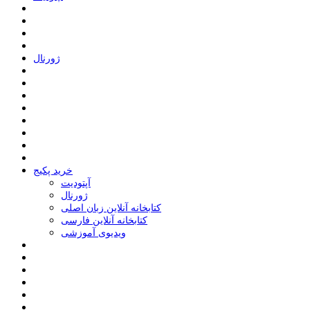
ﮊﻭﺭﻧﺎﻝ
خرید پکیج
ﺁﭘﺘﻮﺩﯾﺖ
ﮊﻭﺭﻧﺎﻝ
کتابخانه آنلاین زبان اصلی
کتابخانه آنلاین فارسی
ویدیوی آموزشی