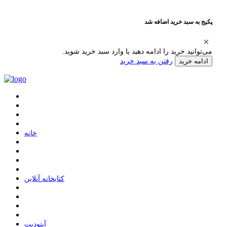
پکیج به سبد خرید اضافه شد
می‌توانید خرید را ادامه دهید یا وارد سبد خرید شوید.
رفتن به سبد خرید
ادامه خرید
ﺧﺎﻧﻪ
ﮐﺘﺎﺑﺨﺎﻧﻪ ﺁﻧﻼﯾﻦ
ﺁﭘﺘﻮﺩﯾﺖ