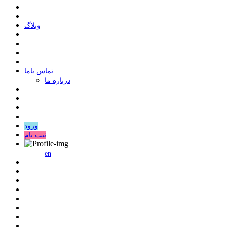
وبلاگ
ﺗﻤﺎﺱ ﺑﺎﻣﺎ
درباره ما
ورود
ثبت نام
en