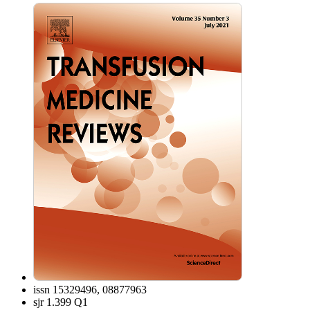
issn
15329496, 08877963
sjr
1.399 Q1