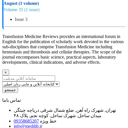
August
(1 volume)
Volume 35
(1 issue)
Issue 3
Transfusion Medicine Reviews provides an international forum in
English for the publication of scholarly work devoted to the various
sub-disciplines that comprise Transfusion Medicine including
hemostasis and thrombosis and cellular therapies. The scope of the
journal encompasses basic science, practical aspects, laboratory
developments, clinical indications, and adverse effects.
×
جستجو
ﺗﻤﺎﺱ ﺑﺎﻣﺎ
تهران, شهرک راه آهن, ضلع شمال شرقی دریاچه چیتگر,
میدان ساحل, شهرک ساحل, کوچه نجم, پلاک ۴۸
خط ویژه
09358685207
info@medilib.ir