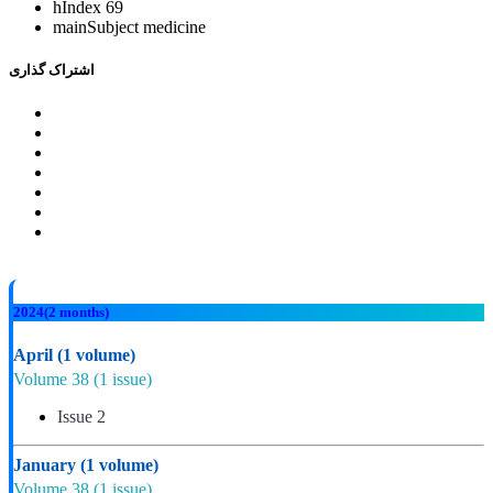
hIndex
69
mainSubject
medicine
اشتراک گذاری
2024
(2 months)
April
(1 volume)
Volume 38
(1 issue)
Issue 2
January
(1 volume)
Volume 38
(1 issue)