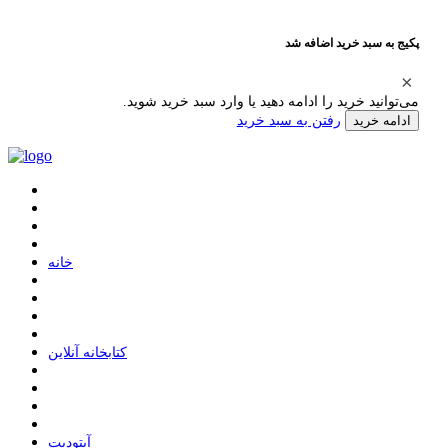
پکیج به سبد خرید اضافه شد
می‌توانید خرید را ادامه دهید یا وارد سبد خرید شوید.
رفتن به سبد خرید
ادامه خرید
ﺧﺎﻧﻪ
ﮐﺘﺎﺑﺨﺎﻧﻪ ﺁﻧﻼﯾﻦ
ﺁﭘﺘﻮﺩﯾﺖ