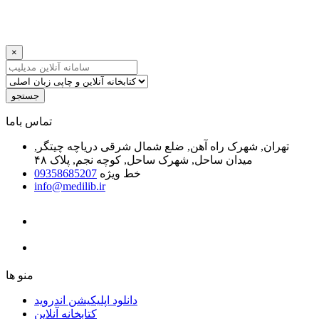
×
جستجو
ﺗﻤﺎﺱ ﺑﺎﻣﺎ
تهران, شهرک راه آهن, ضلع شمال شرقی دریاچه چیتگر,
میدان ساحل, شهرک ساحل, کوچه نجم, پلاک ۴۸
خط ویژه
09358685207
info@medilib.ir
ﻣﻨﻮ ﻫﺎ
دانلود اپلیکیشن اندروید
ﮐﺘﺎﺑﺨﺎﻧﻪ ﺁﻧﻼﯾﻦ