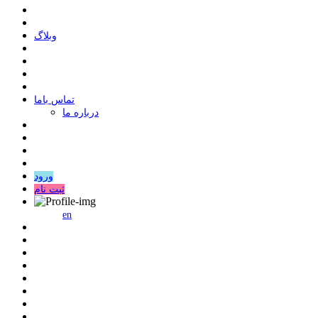
وبلاگ
ﺗﻤﺎﺱ ﺑﺎﻣﺎ
درباره ما
ورود
ثبت نام
en