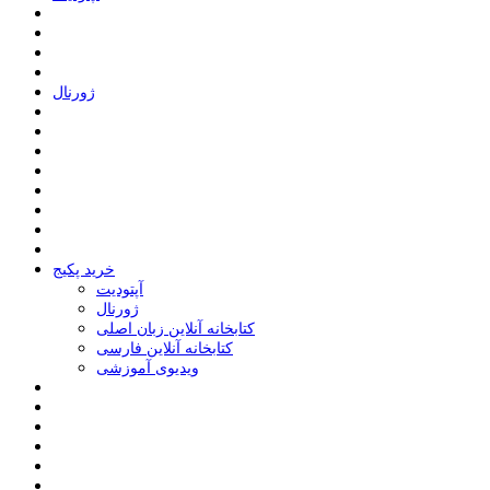
ﮊﻭﺭﻧﺎﻝ
خرید پکیج
ﺁﭘﺘﻮﺩﯾﺖ
ﮊﻭﺭﻧﺎﻝ
کتابخانه آنلاین زبان اصلی
کتابخانه آنلاین فارسی
ویدیوی آموزشی