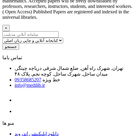
mathematics. Accepted papers will be freely downloaded by
professors, researchers, instructors, students, and interested workers.
( Open Access) Published Papers are registered and indexed in the
universal libraries.
×
جستجو
ﺗﻤﺎﺱ ﺑﺎﻣﺎ
تهران, شهرک راه آهن, ضلع شمال شرقی دریاچه چیتگر,
میدان ساحل, شهرک ساحل, کوچه نجم, پلاک ۴۸
خط ویژه
09358685207
info@medilib.ir
ﻣﻨﻮ ﻫﺎ
دانلود اپلیکیشن اندروید