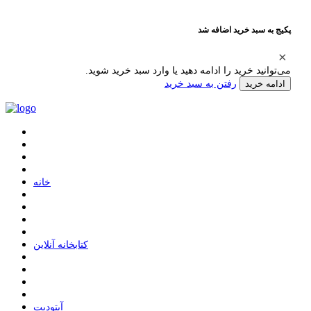
پکیج به سبد خرید اضافه شد
می‌توانید خرید را ادامه دهید یا وارد سبد خرید شوید.
رفتن به سبد خرید
ادامه خرید
ﺧﺎﻧﻪ
ﮐﺘﺎﺑﺨﺎﻧﻪ ﺁﻧﻼﯾﻦ
ﺁﭘﺘﻮﺩﯾﺖ