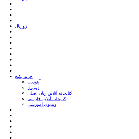
ﮊﻭﺭﻧﺎﻝ
خرید پکیج
ﺁﭘﺘﻮﺩﯾﺖ
ﮊﻭﺭﻧﺎﻝ
کتابخانه آنلاین زبان اصلی
کتابخانه آنلاین فارسی
ویدیوی آموزشی