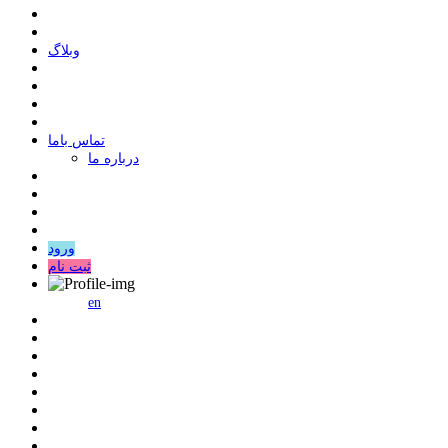
وبلاگ
ﺗﻤﺎﺱ ﺑﺎﻣﺎ
درباره ما
ورود
ثبت نام
en