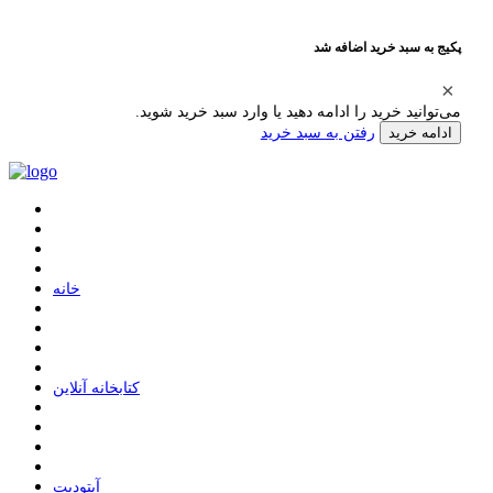
پکیج به سبد خرید اضافه شد
می‌توانید خرید را ادامه دهید یا وارد سبد خرید شوید.
رفتن به سبد خرید
ادامه خرید
ﺧﺎﻧﻪ
ﮐﺘﺎﺑﺨﺎﻧﻪ ﺁﻧﻼﯾﻦ
ﺁﭘﺘﻮﺩﯾﺖ