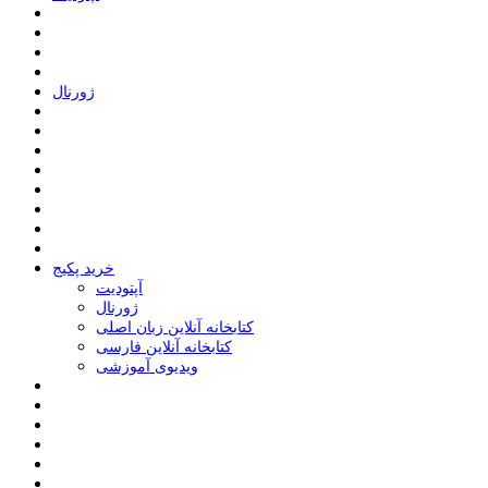
ﮊﻭﺭﻧﺎﻝ
خرید پکیج
ﺁﭘﺘﻮﺩﯾﺖ
ﮊﻭﺭﻧﺎﻝ
کتابخانه آنلاین زبان اصلی
کتابخانه آنلاین فارسی
ویدیوی آموزشی