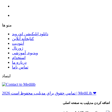
ﻣﻨﻮ ﻫﺎ
دانلود اپلیکیشن اندروید
ﮐﺘﺎﺑﺨﺎﻧﻪ ﺁﻧﻼﯾﻦ
ﺁﭘﺘﻮﺩﯾﺖ
ﮊﻭﺭﻧﺎﻝ
ویدیوی آموزشی
استخدام
درباره ما
ﺗﻤﺎﺱ ﺑﺎﻣﺎ
اینماد
ﺗﻤﺎﻣﻲ ﺣﻘﻮﻕ ﺑﺮاﻱ ﻣﺪﻳﻠﻴﺐ ﻣﺤﻔﻮﻅ اﺳﺖ 2026 | MediLib ❤
اضافه کردن مدیلیب به صفحه اصلی