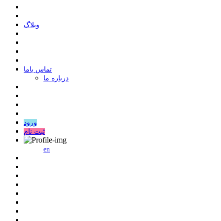
وبلاگ
ﺗﻤﺎﺱ ﺑﺎﻣﺎ
درباره ما
ورود
ثبت نام
en