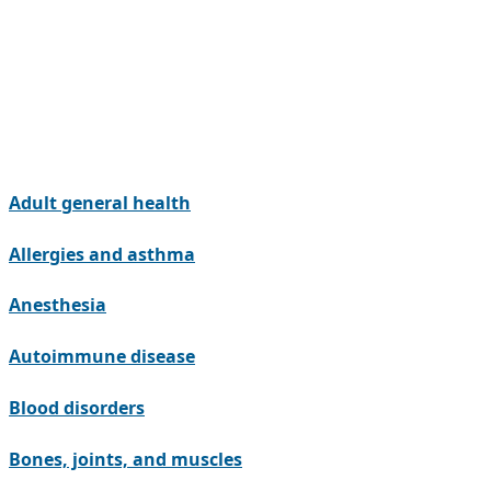
Adult general health
Allergies and asthma
Anesthesia
Autoimmune disease
Blood disorders
Bones, joints, and muscles