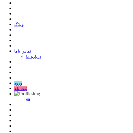
وبلاگ
ﺗﻤﺎﺱ ﺑﺎﻣﺎ
درباره ما
ورود
ثبت نام
en