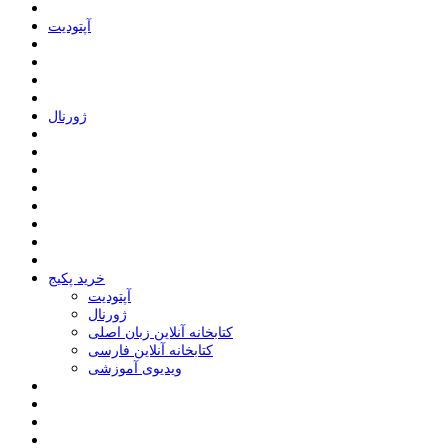
ﺁﭘﺘﻮﺩﯾﺖ
ﮊﻭﺭﻧﺎﻝ
خرید پکیج
ﺁﭘﺘﻮﺩﯾﺖ
ﮊﻭﺭﻧﺎﻝ
کتابخانه آنلاین زبان اصلی
کتابخانه آنلاین فارسی
ویدیوی آموزشی