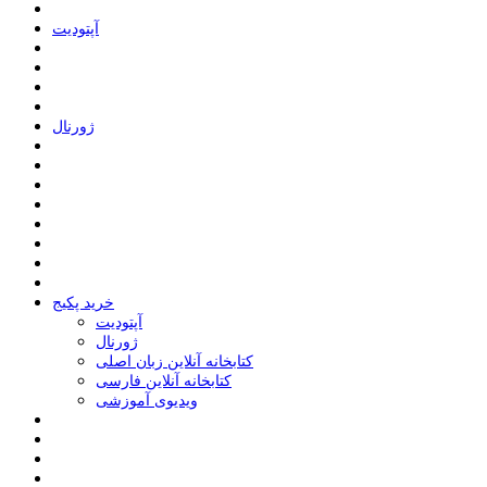
ﺁﭘﺘﻮﺩﯾﺖ
ﮊﻭﺭﻧﺎﻝ
خرید پکیج
ﺁﭘﺘﻮﺩﯾﺖ
ﮊﻭﺭﻧﺎﻝ
کتابخانه آنلاین زبان اصلی
کتابخانه آنلاین فارسی
ویدیوی آموزشی