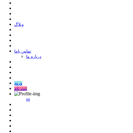
وبلاگ
ﺗﻤﺎﺱ ﺑﺎﻣﺎ
درباره ما
ورود
ثبت نام
en