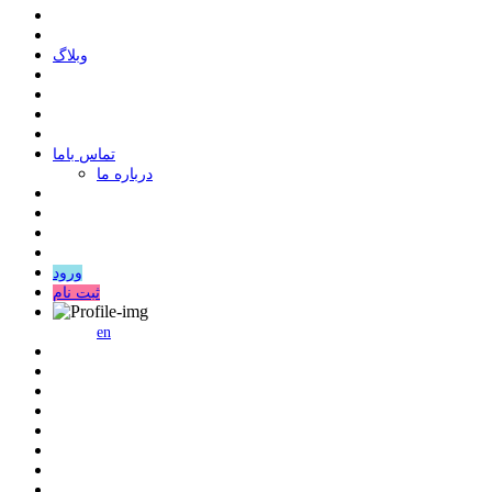
وبلاگ
ﺗﻤﺎﺱ ﺑﺎﻣﺎ
درباره ما
ورود
ثبت نام
en