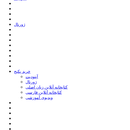
ﮊﻭﺭﻧﺎﻝ
خرید پکیج
ﺁﭘﺘﻮﺩﯾﺖ
ﮊﻭﺭﻧﺎﻝ
کتابخانه آنلاین زبان اصلی
کتابخانه آنلاین فارسی
ویدیوی آموزشی