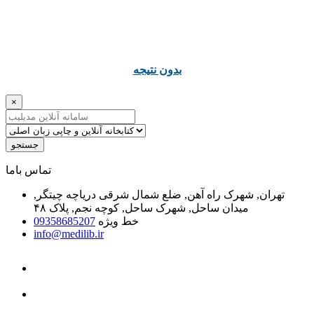
ﺑﺪﻭﻥ ﻧﺘﯿﺠﻪ
×
جستجو
ﺗﻤﺎﺱ ﺑﺎﻣﺎ
تهران, شهرک راه آهن, ضلع شمال شرقی دریاچه چیتگر,
میدان ساحل, شهرک ساحل, کوچه نجم, پلاک ۴۸
خط ویژه
09358685207
info@medilib.ir