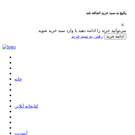
پکیج به سبد خرید اضافه شد
می‌توانید خرید را ادامه دهید یا وارد سبد خرید شوید.
رفتن به سبد خرید
ادامه خرید
ﺧﺎﻧﻪ
ﮐﺘﺎﺑﺨﺎﻧﻪ ﺁﻧﻼﯾﻦ
ﺁﭘﺘﻮﺩﯾﺖ