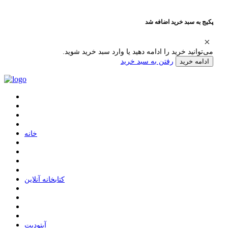
پکیج به سبد خرید اضافه شد
می‌توانید خرید را ادامه دهید یا وارد سبد خرید شوید.
رفتن به سبد خرید
ادامه خرید
ﺧﺎﻧﻪ
ﮐﺘﺎﺑﺨﺎﻧﻪ ﺁﻧﻼﯾﻦ
ﺁﭘﺘﻮﺩﯾﺖ