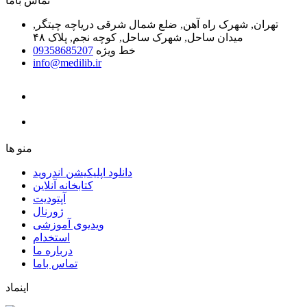
ﺗﻤﺎﺱ ﺑﺎﻣﺎ
تهران, شهرک راه آهن, ضلع شمال شرقی دریاچه چیتگر,
میدان ساحل, شهرک ساحل, کوچه نجم, پلاک ۴۸
خط ویژه
09358685207
info@medilib.ir
ﻣﻨﻮ ﻫﺎ
دانلود اپلیکیشن اندروید
ﮐﺘﺎﺑﺨﺎﻧﻪ ﺁﻧﻼﯾﻦ
ﺁﭘﺘﻮﺩﯾﺖ
ﮊﻭﺭﻧﺎﻝ
ویدیوی آموزشی
استخدام
درباره ما
ﺗﻤﺎﺱ ﺑﺎﻣﺎ
اینماد