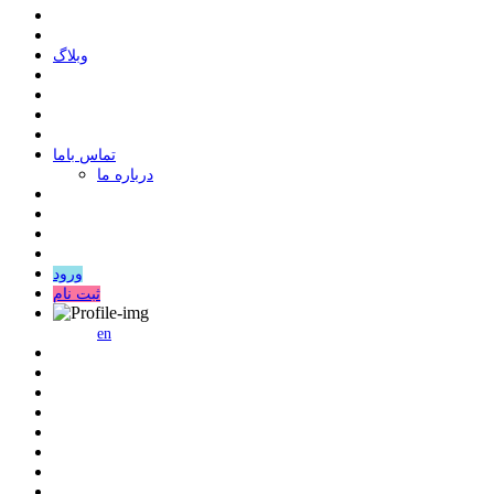
وبلاگ
ﺗﻤﺎﺱ ﺑﺎﻣﺎ
درباره ما
ورود
ثبت نام
en