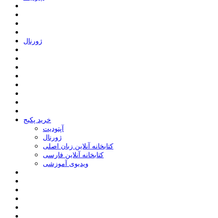
ﮊﻭﺭﻧﺎﻝ
خرید پکیج
ﺁﭘﺘﻮﺩﯾﺖ
ﮊﻭﺭﻧﺎﻝ
کتابخانه آنلاین زبان اصلی
کتابخانه آنلاین فارسی
ویدیوی آموزشی