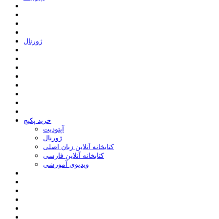
ﮊﻭﺭﻧﺎﻝ
خرید پکیج
ﺁﭘﺘﻮﺩﯾﺖ
ﮊﻭﺭﻧﺎﻝ
کتابخانه آنلاین زبان اصلی
کتابخانه آنلاین فارسی
ویدیوی آموزشی