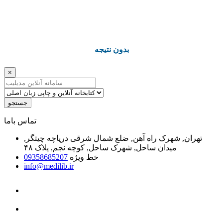
ﺑﺪﻭﻥ ﻧﺘﯿﺠﻪ
×
جستجو
ﺗﻤﺎﺱ ﺑﺎﻣﺎ
تهران, شهرک راه آهن, ضلع شمال شرقی دریاچه چیتگر,
میدان ساحل, شهرک ساحل, کوچه نجم, پلاک ۴۸
خط ویژه
09358685207
info@medilib.ir