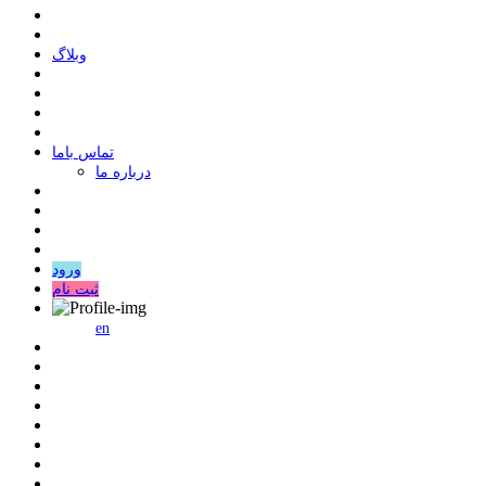
وبلاگ
ﺗﻤﺎﺱ ﺑﺎﻣﺎ
درباره ما
ورود
ثبت نام
en