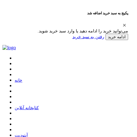
پکیج به سبد خرید اضافه شد
می‌توانید خرید را ادامه دهید یا وارد سبد خرید شوید.
رفتن به سبد خرید
ادامه خرید
ﺧﺎﻧﻪ
ﮐﺘﺎﺑﺨﺎﻧﻪ ﺁﻧﻼﯾﻦ
ﺁﭘﺘﻮﺩﯾﺖ