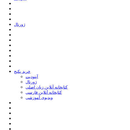
ﮊﻭﺭﻧﺎﻝ
خرید پکیج
ﺁﭘﺘﻮﺩﯾﺖ
ﮊﻭﺭﻧﺎﻝ
کتابخانه آنلاین زبان اصلی
کتابخانه آنلاین فارسی
ویدیوی آموزشی