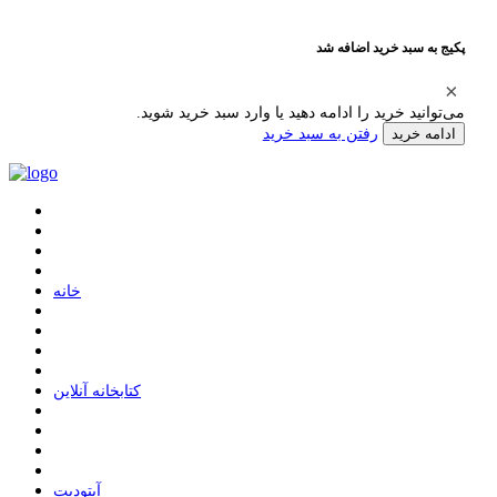
پکیج به سبد خرید اضافه شد
می‌توانید خرید را ادامه دهید یا وارد سبد خرید شوید.
رفتن به سبد خرید
ادامه خرید
ﺧﺎﻧﻪ
ﮐﺘﺎﺑﺨﺎﻧﻪ ﺁﻧﻼﯾﻦ
ﺁﭘﺘﻮﺩﯾﺖ