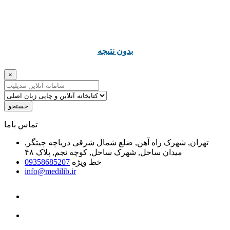
ﺑﺪﻭﻥ ﻧﺘﯿﺠﻪ
×
جستجو
ﺗﻤﺎﺱ ﺑﺎﻣﺎ
تهران, شهرک راه آهن, ضلع شمال شرقی دریاچه چیتگر,
میدان ساحل, شهرک ساحل, کوچه نجم, پلاک ۴۸
خط ویژه
09358685207
info@medilib.ir