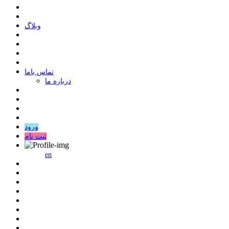
وبلاگ
ﺗﻤﺎﺱ ﺑﺎﻣﺎ
درباره ما
ورود
ثبت نام
en