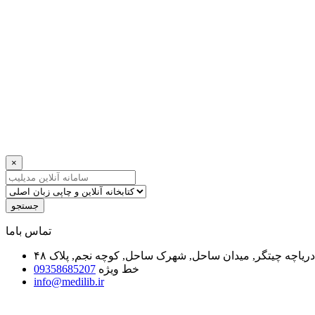
×
جستجو
ﺗﻤﺎﺱ ﺑﺎﻣﺎ
یاچه چیتگر, میدان ساحل, شهرک ساحل, کوچه نجم, پلاک ۴۸
خط ویژه
09358685207
info@medilib.ir