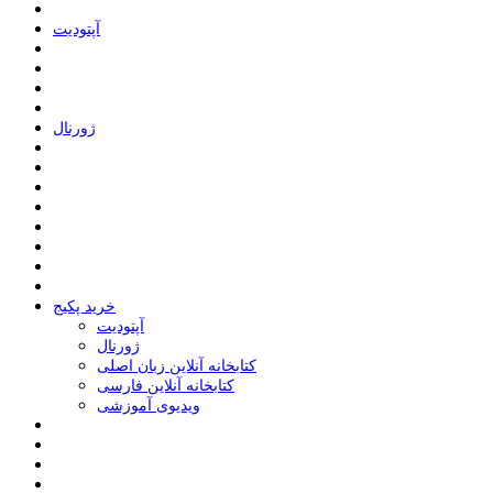
ﺁﭘﺘﻮﺩﯾﺖ
ﮊﻭﺭﻧﺎﻝ
خرید پکیج
ﺁﭘﺘﻮﺩﯾﺖ
ﮊﻭﺭﻧﺎﻝ
کتابخانه آنلاین زبان اصلی
کتابخانه آنلاین فارسی
ویدیوی آموزشی