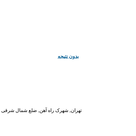
ﺑﺪﻭﻥ ﻧﺘﯿﺠﻪ
تهران, شهرک راه آهن, ضلع شمال شرقی در