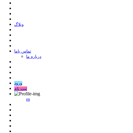
وبلاگ
ﺗﻤﺎﺱ ﺑﺎﻣﺎ
درباره ما
ورود
ثبت نام
en