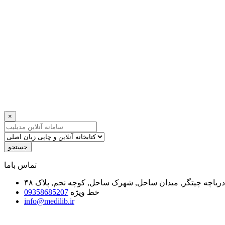
×
جستجو
ﺗﻤﺎﺱ ﺑﺎﻣﺎ
یاچه چیتگر, میدان ساحل, شهرک ساحل, کوچه نجم, پلاک ۴۸
خط ویژه
09358685207
info@medilib.ir