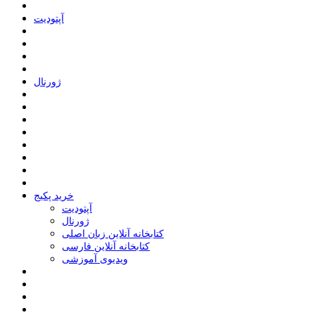
ﺁﭘﺘﻮﺩﯾﺖ
ﮊﻭﺭﻧﺎﻝ
خرید پکیج
ﺁﭘﺘﻮﺩﯾﺖ
ﮊﻭﺭﻧﺎﻝ
کتابخانه آنلاین زبان اصلی
کتابخانه آنلاین فارسی
ویدیوی آموزشی