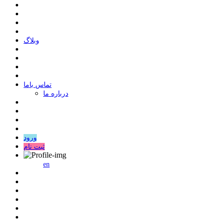
وبلاگ
ﺗﻤﺎﺱ ﺑﺎﻣﺎ
درباره ما
ورود
ثبت نام
en