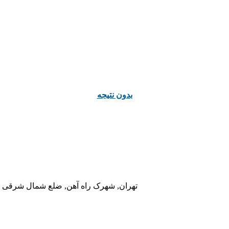
ﺑﺪﻭﻥ ﻧﺘﯿﺠﻪ
تهران, شهرک راه آهن, ضلع شمال شرقی در