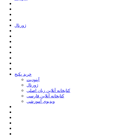
ﮊﻭﺭﻧﺎﻝ
خرید پکیج
ﺁﭘﺘﻮﺩﯾﺖ
ﮊﻭﺭﻧﺎﻝ
کتابخانه آنلاین زبان اصلی
کتابخانه آنلاین فارسی
ویدیوی آموزشی