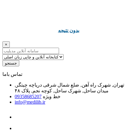
ﺑﺪﻭﻥ ﻧﺘﯿﺠﻪ
×
جستجو
ﺗﻤﺎﺱ ﺑﺎﻣﺎ
تهران, شهرک راه آهن, ضلع شمال شرقی دریاچه چیتگر,
میدان ساحل, شهرک ساحل, کوچه نجم, پلاک ۴۸
خط ویژه
09358685207
info@medilib.ir