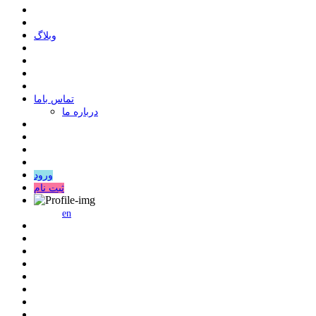
وبلاگ
ﺗﻤﺎﺱ ﺑﺎﻣﺎ
درباره ما
ورود
ثبت نام
en