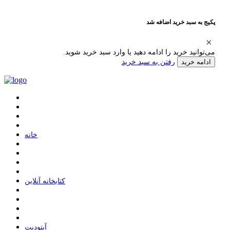
پکیج به سبد خرید اضافه شد
می‌توانید خرید را ادامه دهید یا وارد سبد خرید شوید.
رفتن به سبد خرید
ادامه خرید
ﺧﺎﻧﻪ
ﮐﺘﺎﺑﺨﺎﻧﻪ ﺁﻧﻼﯾﻦ
ﺁﭘﺘﻮﺩﯾﺖ