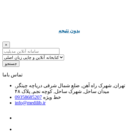
ﺑﺪﻭﻥ ﻧﺘﯿﺠﻪ
×
جستجو
ﺗﻤﺎﺱ ﺑﺎﻣﺎ
تهران, شهرک راه آهن, ضلع شمال شرقی دریاچه چیتگر,
میدان ساحل, شهرک ساحل, کوچه نجم, پلاک ۴۸
خط ویژه
09358685207
info@medilib.ir