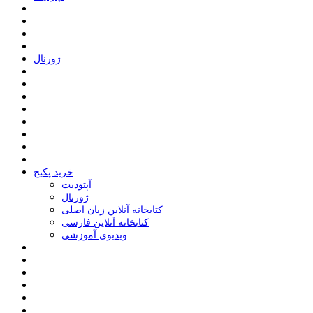
ﮊﻭﺭﻧﺎﻝ
خرید پکیج
ﺁﭘﺘﻮﺩﯾﺖ
ﮊﻭﺭﻧﺎﻝ
کتابخانه آنلاین زبان اصلی
کتابخانه آنلاین فارسی
ویدیوی آموزشی