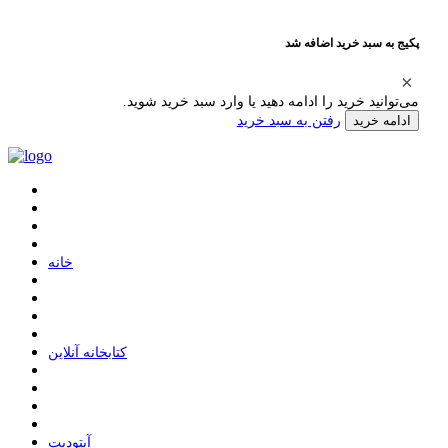
پکیج به سبد خرید اضافه شد
می‌توانید خرید را ادامه دهید یا وارد سبد خرید شوید.
رفتن به سبد خرید
ادامه خرید
ﺧﺎﻧﻪ
ﮐﺘﺎﺑﺨﺎﻧﻪ ﺁﻧﻼﯾﻦ
ﺁﭘﺘﻮﺩﯾﺖ