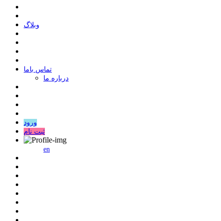
وبلاگ
ﺗﻤﺎﺱ ﺑﺎﻣﺎ
درباره ما
ورود
ثبت نام
en