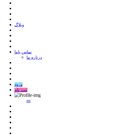
وبلاگ
ﺗﻤﺎﺱ ﺑﺎﻣﺎ
درباره ما
ورود
ثبت نام
en