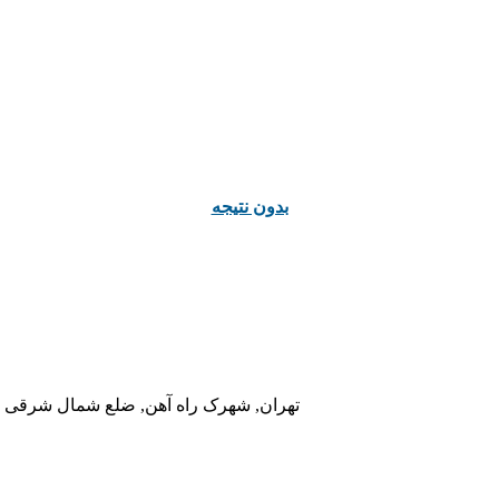
ﺑﺪﻭﻥ ﻧﺘﯿﺠﻪ
تهران, شهرک راه آهن, ضلع شمال شرقی در