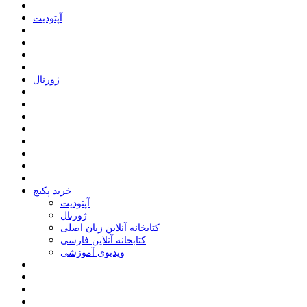
ﺁﭘﺘﻮﺩﯾﺖ
ﮊﻭﺭﻧﺎﻝ
خرید پکیج
ﺁﭘﺘﻮﺩﯾﺖ
ﮊﻭﺭﻧﺎﻝ
کتابخانه آنلاین زبان اصلی
کتابخانه آنلاین فارسی
ویدیوی آموزشی