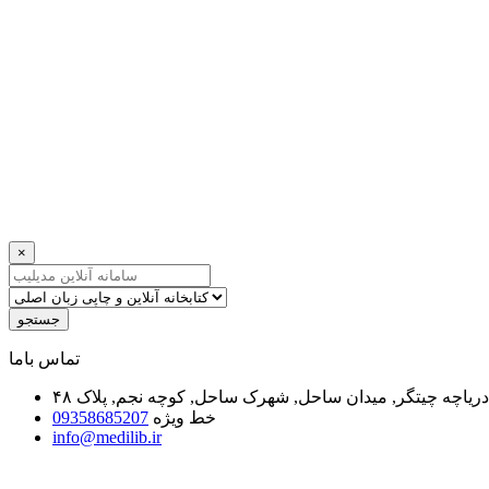
×
جستجو
ﺗﻤﺎﺱ ﺑﺎﻣﺎ
یاچه چیتگر, میدان ساحل, شهرک ساحل, کوچه نجم, پلاک ۴۸
خط ویژه
09358685207
info@medilib.ir