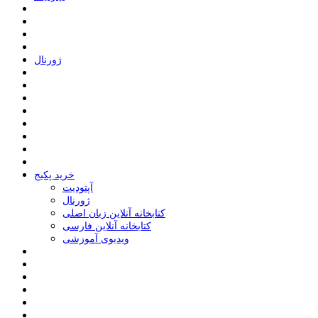
ﮊﻭﺭﻧﺎﻝ
خرید پکیج
ﺁﭘﺘﻮﺩﯾﺖ
ﮊﻭﺭﻧﺎﻝ
کتابخانه آنلاین زبان اصلی
کتابخانه آنلاین فارسی
ویدیوی آموزشی