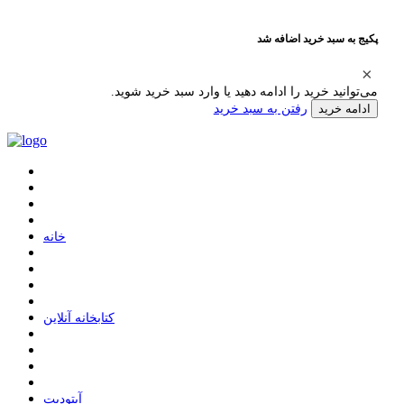
پکیج به سبد خرید اضافه شد
می‌توانید خرید را ادامه دهید یا وارد سبد خرید شوید.
رفتن به سبد خرید
ادامه خرید
ﺧﺎﻧﻪ
ﮐﺘﺎﺑﺨﺎﻧﻪ ﺁﻧﻼﯾﻦ
ﺁﭘﺘﻮﺩﯾﺖ