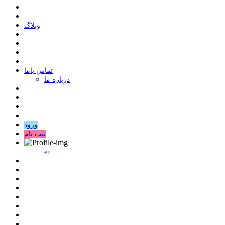
وبلاگ
ﺗﻤﺎﺱ ﺑﺎﻣﺎ
درباره ما
ورود
ثبت نام
en