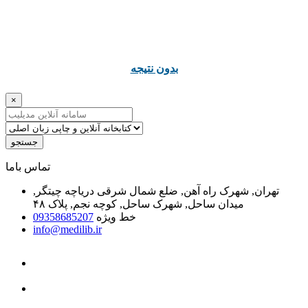
ﺑﺪﻭﻥ ﻧﺘﯿﺠﻪ
×
جستجو
ﺗﻤﺎﺱ ﺑﺎﻣﺎ
تهران, شهرک راه آهن, ضلع شمال شرقی دریاچه چیتگر,
میدان ساحل, شهرک ساحل, کوچه نجم, پلاک ۴۸
خط ویژه
09358685207
info@medilib.ir