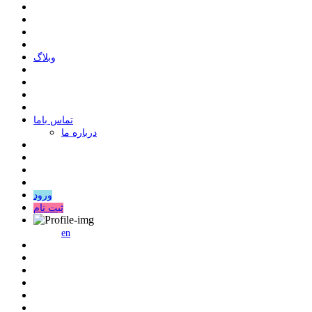
وبلاگ
ﺗﻤﺎﺱ ﺑﺎﻣﺎ
درباره ما
ورود
ثبت نام
en