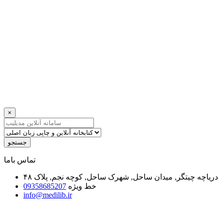
×
جستجو
ﺗﻤﺎﺱ ﺑﺎﻣﺎ
یاچه چیتگر, میدان ساحل, شهرک ساحل, کوچه نجم, پلاک ۴۸
خط ویژه
09358685207
info@medilib.ir