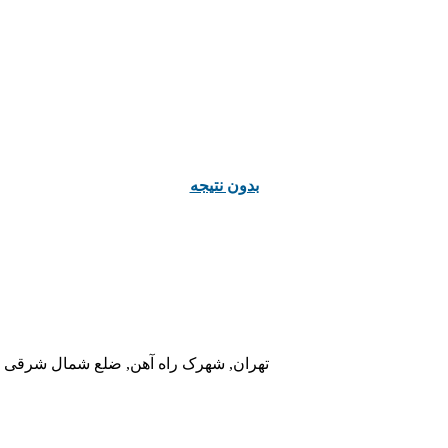
ﺑﺪﻭﻥ ﻧﺘﯿﺠﻪ
تهران, شهرک راه آهن, ضلع شمال شرقی در