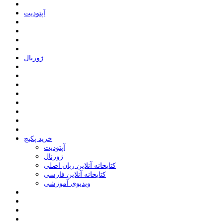
ﺁﭘﺘﻮﺩﯾﺖ
ﮊﻭﺭﻧﺎﻝ
خرید پکیج
ﺁﭘﺘﻮﺩﯾﺖ
ﮊﻭﺭﻧﺎﻝ
کتابخانه آنلاین زبان اصلی
کتابخانه آنلاین فارسی
ویدیوی آموزشی