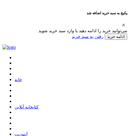
پکیج به سبد خرید اضافه شد
می‌توانید خرید را ادامه دهید یا وارد سبد خرید شوید.
رفتن به سبد خرید
ادامه خرید
ﺧﺎﻧﻪ
ﮐﺘﺎﺑﺨﺎﻧﻪ ﺁﻧﻼﯾﻦ
ﺁﭘﺘﻮﺩﯾﺖ