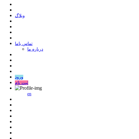
وبلاگ
ﺗﻤﺎﺱ ﺑﺎﻣﺎ
درباره ما
ورود
ثبت نام
en