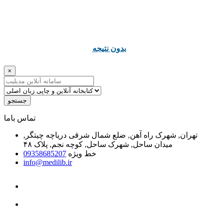
ﺑﺪﻭﻥ ﻧﺘﯿﺠﻪ
×
جستجو
ﺗﻤﺎﺱ ﺑﺎﻣﺎ
تهران, شهرک راه آهن, ضلع شمال شرقی دریاچه چیتگر,
میدان ساحل, شهرک ساحل, کوچه نجم, پلاک ۴۸
خط ویژه
09358685207
info@medilib.ir