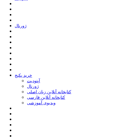
ﮊﻭﺭﻧﺎﻝ
خرید پکیج
ﺁﭘﺘﻮﺩﯾﺖ
ﮊﻭﺭﻧﺎﻝ
کتابخانه آنلاین زبان اصلی
کتابخانه آنلاین فارسی
ویدیوی آموزشی