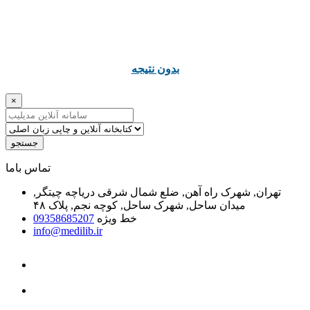
ﺑﺪﻭﻥ ﻧﺘﯿﺠﻪ
×
جستجو
ﺗﻤﺎﺱ ﺑﺎﻣﺎ
تهران, شهرک راه آهن, ضلع شمال شرقی دریاچه چیتگر,
میدان ساحل, شهرک ساحل, کوچه نجم, پلاک ۴۸
خط ویژه
09358685207
info@medilib.ir