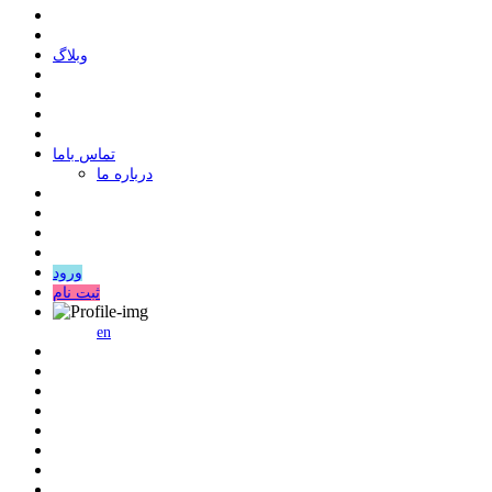
وبلاگ
ﺗﻤﺎﺱ ﺑﺎﻣﺎ
درباره ما
ورود
ثبت نام
en