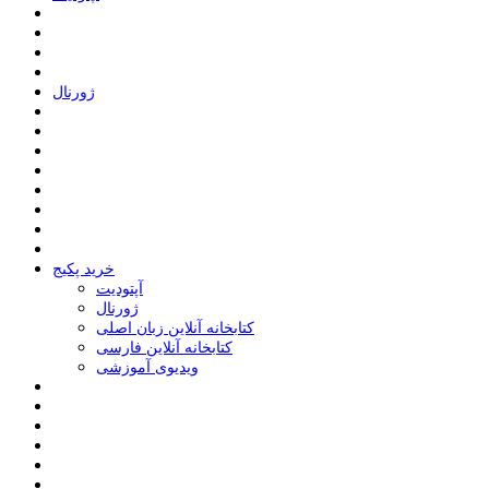
ﮊﻭﺭﻧﺎﻝ
خرید پکیج
ﺁﭘﺘﻮﺩﯾﺖ
ﮊﻭﺭﻧﺎﻝ
کتابخانه آنلاین زبان اصلی
کتابخانه آنلاین فارسی
ویدیوی آموزشی