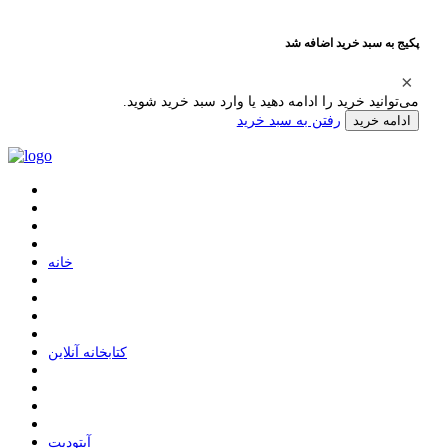
پکیج به سبد خرید اضافه شد
می‌توانید خرید را ادامه دهید یا وارد سبد خرید شوید.
رفتن به سبد خرید
ادامه خرید
ﺧﺎﻧﻪ
ﮐﺘﺎﺑﺨﺎﻧﻪ ﺁﻧﻼﯾﻦ
ﺁﭘﺘﻮﺩﯾﺖ