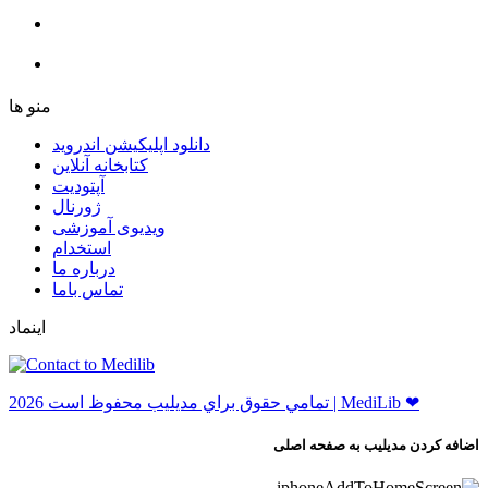
ﻣﻨﻮ ﻫﺎ
دانلود اپلیکیشن اندروید
ﮐﺘﺎﺑﺨﺎﻧﻪ ﺁﻧﻼﯾﻦ
ﺁﭘﺘﻮﺩﯾﺖ
ﮊﻭﺭﻧﺎﻝ
ویدیوی آموزشی
استخدام
درباره ما
ﺗﻤﺎﺱ ﺑﺎﻣﺎ
اینماد
ﺗﻤﺎﻣﻲ ﺣﻘﻮﻕ ﺑﺮاﻱ ﻣﺪﻳﻠﻴﺐ ﻣﺤﻔﻮﻅ اﺳﺖ 2026 | MediLib ❤
اضافه کردن مدیلیب به صفحه اصلی