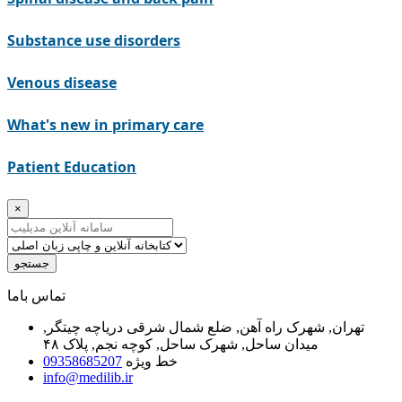
Substance use disorders
Venous disease
What's new in primary care
Patient Education
×
جستجو
ﺗﻤﺎﺱ ﺑﺎﻣﺎ
تهران, شهرک راه آهن, ضلع شمال شرقی دریاچه چیتگر,
میدان ساحل, شهرک ساحل, کوچه نجم, پلاک ۴۸
خط ویژه
09358685207
info@medilib.ir