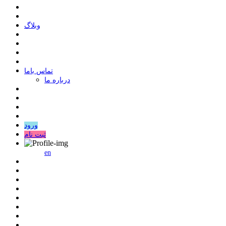
وبلاگ
ﺗﻤﺎﺱ ﺑﺎﻣﺎ
درباره ما
ورود
ثبت نام
en