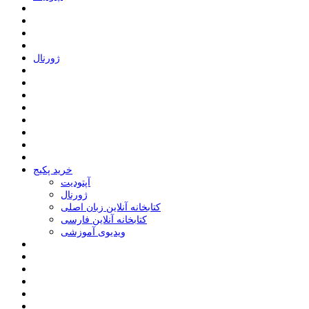
ﮊﻭﺭﻧﺎﻝ
خرید پکیج
ﺁﭘﺘﻮﺩﯾﺖ
ﮊﻭﺭﻧﺎﻝ
کتابخانه آنلاین زبان اصلی
کتابخانه آنلاین فارسی
ویدیوی آموزشی