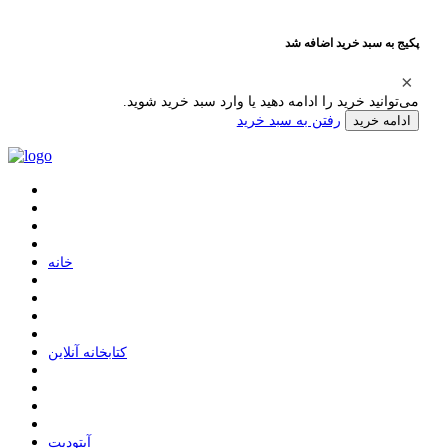
پکیج به سبد خرید اضافه شد
می‌توانید خرید را ادامه دهید یا وارد سبد خرید شوید.
رفتن به سبد خرید
ادامه خرید
ﺧﺎﻧﻪ
ﮐﺘﺎﺑﺨﺎﻧﻪ ﺁﻧﻼﯾﻦ
ﺁﭘﺘﻮﺩﯾﺖ