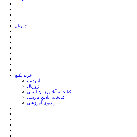
ﮊﻭﺭﻧﺎﻝ
خرید پکیج
ﺁﭘﺘﻮﺩﯾﺖ
ﮊﻭﺭﻧﺎﻝ
کتابخانه آنلاین زبان اصلی
کتابخانه آنلاین فارسی
ویدیوی آموزشی