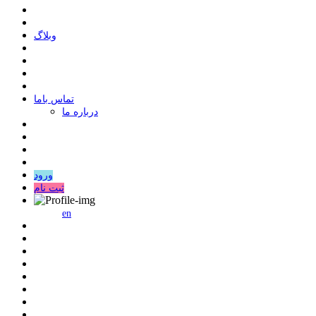
وبلاگ
ﺗﻤﺎﺱ ﺑﺎﻣﺎ
درباره ما
ورود
ثبت نام
en