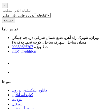
×
جستجو
ﺗﻤﺎﺱ ﺑﺎﻣﺎ
تهران, شهرک راه آهن, ضلع شمال شرقی دریاچه چیتگر,
میدان ساحل, شهرک ساحل, کوچه نجم, پلاک ۴۸
خط ویژه
09358685207
info@medilib.ir
ﻣﻨﻮ ﻫﺎ
دانلود اپلیکیشن اندروید
ﮐﺘﺎﺑﺨﺎﻧﻪ ﺁﻧﻼﯾﻦ
ﺁﭘﺘﻮﺩﯾﺖ
ﮊﻭﺭﻧﺎﻝ
ویدیوی آموزشی