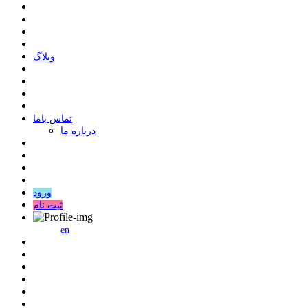
وبلاگ
ﺗﻤﺎﺱ ﺑﺎﻣﺎ
درباره ما
ورود
ثبت نام
en