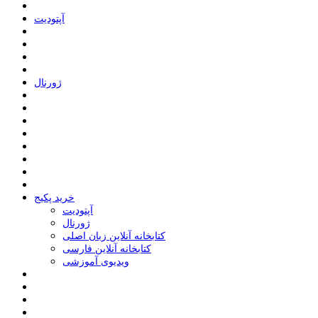
ﺁﭘﺘﻮﺩﯾﺖ
ﮊﻭﺭﻧﺎﻝ
خرید پکیج
ﺁﭘﺘﻮﺩﯾﺖ
ﮊﻭﺭﻧﺎﻝ
کتابخانه آنلاین زبان اصلی
کتابخانه آنلاین فارسی
ویدیوی آموزشی