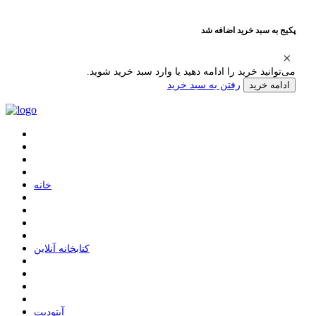
پکیج به سبد خرید اضافه شد
می‌توانید خرید را ادامه دهید یا وارد سبد خرید شوید.
رفتن به سبد خرید
ادامه خرید
ﺧﺎﻧﻪ
ﮐﺘﺎﺑﺨﺎﻧﻪ ﺁﻧﻼﯾﻦ
ﺁﭘﺘﻮﺩﯾﺖ