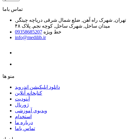
ﺗﻤﺎﺱ ﺑﺎﻣﺎ
تهران, شهرک راه آهن, ضلع شمال شرقی دریاچه چیتگر,
میدان ساحل, شهرک ساحل, کوچه نجم, پلاک ۴۸
خط ویژه
09358685207
info@medilib.ir
ﻣﻨﻮ ﻫﺎ
دانلود اپلیکیشن اندروید
ﮐﺘﺎﺑﺨﺎﻧﻪ ﺁﻧﻼﯾﻦ
ﺁﭘﺘﻮﺩﯾﺖ
ﮊﻭﺭﻧﺎﻝ
ویدیوی آموزشی
استخدام
درباره ما
ﺗﻤﺎﺱ ﺑﺎﻣﺎ