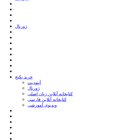
ﮊﻭﺭﻧﺎﻝ
خرید پکیج
ﺁﭘﺘﻮﺩﯾﺖ
ﮊﻭﺭﻧﺎﻝ
کتابخانه آنلاین زبان اصلی
کتابخانه آنلاین فارسی
ویدیوی آموزشی