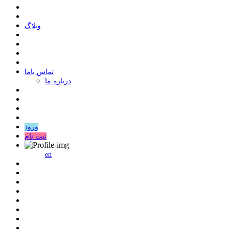
وبلاگ
ﺗﻤﺎﺱ ﺑﺎﻣﺎ
درباره ما
ورود
ثبت نام
en