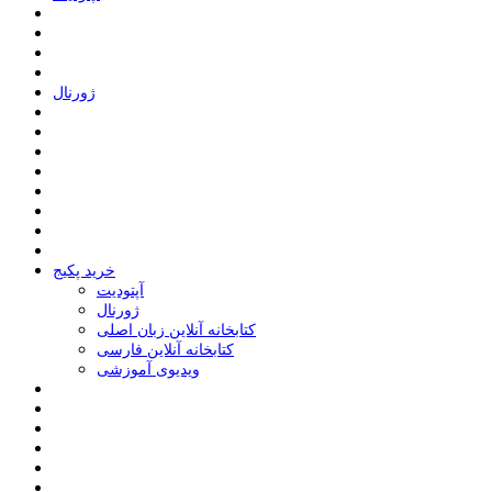
ﮊﻭﺭﻧﺎﻝ
خرید پکیج
ﺁﭘﺘﻮﺩﯾﺖ
ﮊﻭﺭﻧﺎﻝ
کتابخانه آنلاین زبان اصلی
کتابخانه آنلاین فارسی
ویدیوی آموزشی