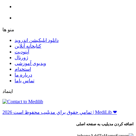
ﻣﻨﻮ ﻫﺎ
دانلود اپلیکیشن اندروید
ﮐﺘﺎﺑﺨﺎﻧﻪ ﺁﻧﻼﯾﻦ
ﺁﭘﺘﻮﺩﯾﺖ
ﮊﻭﺭﻧﺎﻝ
ویدیوی آموزشی
استخدام
درباره ما
ﺗﻤﺎﺱ ﺑﺎﻣﺎ
اینماد
ﺗﻤﺎﻣﻲ ﺣﻘﻮﻕ ﺑﺮاﻱ ﻣﺪﻳﻠﻴﺐ ﻣﺤﻔﻮﻅ اﺳﺖ 2026 | MediLib ❤
اضافه کردن مدیلیب به صفحه اصلی