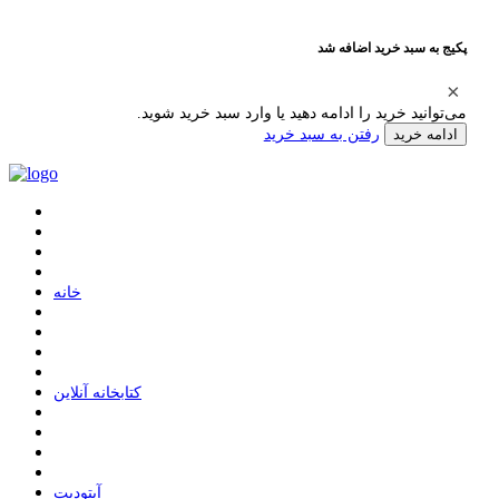
پکیج به سبد خرید اضافه شد
می‌توانید خرید را ادامه دهید یا وارد سبد خرید شوید.
رفتن به سبد خرید
ادامه خرید
ﺧﺎﻧﻪ
ﮐﺘﺎﺑﺨﺎﻧﻪ ﺁﻧﻼﯾﻦ
ﺁﭘﺘﻮﺩﯾﺖ