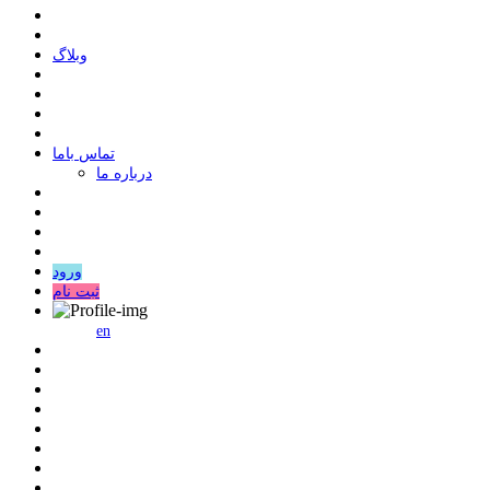
وبلاگ
ﺗﻤﺎﺱ ﺑﺎﻣﺎ
درباره ما
ورود
ثبت نام
en