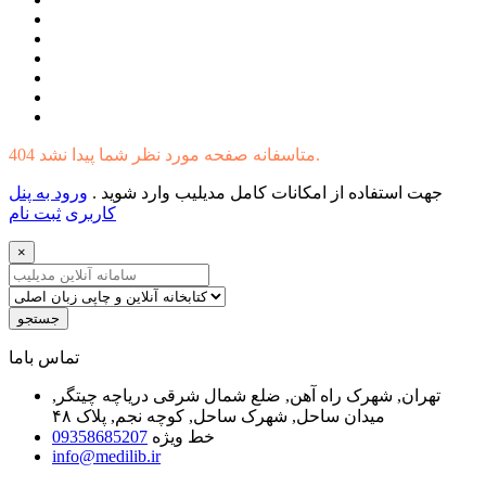
404 متاسفانه صفحه مورد نظر شما پیدا نشد.
جهت استفاده از امکانات کامل مدیلیب وارد شوید .
ورود به پنل
کاربری
ثبت نام
×
جستجو
ﺗﻤﺎﺱ ﺑﺎﻣﺎ
تهران, شهرک راه آهن, ضلع شمال شرقی دریاچه چیتگر,
میدان ساحل, شهرک ساحل, کوچه نجم, پلاک ۴۸
خط ویژه
09358685207
info@medilib.ir