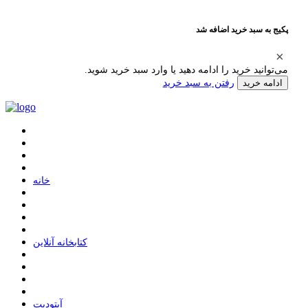
پکیج به سبد خرید اضافه شد
می‌توانید خرید را ادامه دهید یا وارد سبد خرید شوید.
رفتن به سبد خرید
ادامه خرید
ﺧﺎﻧﻪ
ﮐﺘﺎﺑﺨﺎﻧﻪ ﺁﻧﻼﯾﻦ
ﺁﭘﺘﻮﺩﯾﺖ