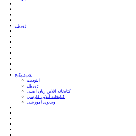
ﮊﻭﺭﻧﺎﻝ
خرید پکیج
ﺁﭘﺘﻮﺩﯾﺖ
ﮊﻭﺭﻧﺎﻝ
کتابخانه آنلاین زبان اصلی
کتابخانه آنلاین فارسی
ویدیوی آموزشی