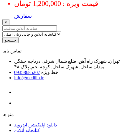
قیمت ویژه : 1,200,000 تومان
سفارش
×
جستجو
ﺗﻤﺎﺱ ﺑﺎﻣﺎ
تهران, شهرک راه آهن, ضلع شمال شرقی دریاچه چیتگر,
میدان ساحل, شهرک ساحل, کوچه نجم, پلاک ۴۸
خط ویژه
09358685207
info@medilib.ir
ﻣﻨﻮ ﻫﺎ
دانلود اپلیکیشن اندروید
ﮐﺘﺎﺑﺨﺎﻧﻪ ﺁﻧﻼﯾﻦ