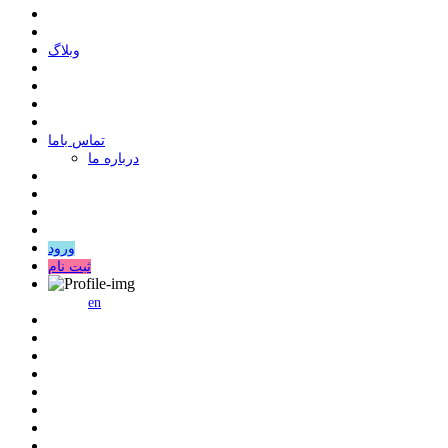
وبلاگ
ﺗﻤﺎﺱ ﺑﺎﻣﺎ
درباره ما
ورود
ثبت نام
en