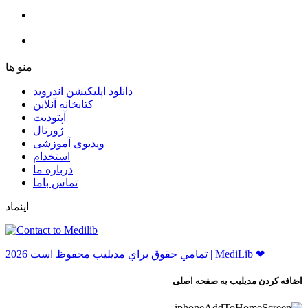
ﻣﻨﻮ ﻫﺎ
دانلود اپلیکیشن اندروید
ﮐﺘﺎﺑﺨﺎﻧﻪ ﺁﻧﻼﯾﻦ
ﺁﭘﺘﻮﺩﯾﺖ
ﮊﻭﺭﻧﺎﻝ
ویدیوی آموزشی
استخدام
درباره ما
ﺗﻤﺎﺱ ﺑﺎﻣﺎ
اینماد
ﺗﻤﺎﻣﻲ ﺣﻘﻮﻕ ﺑﺮاﻱ ﻣﺪﻳﻠﻴﺐ ﻣﺤﻔﻮﻅ اﺳﺖ 2026 | MediLib ❤
اضافه کردن مدیلیب به صفحه اصلی