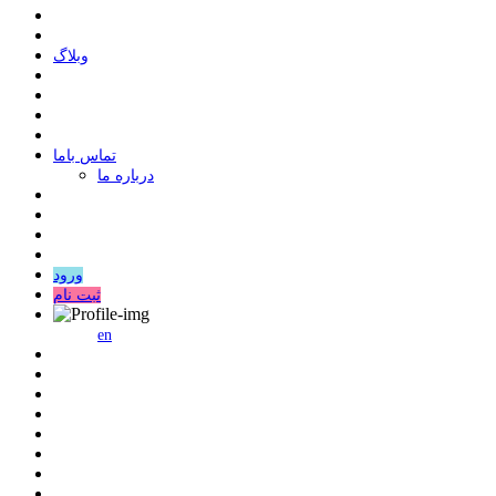
وبلاگ
ﺗﻤﺎﺱ ﺑﺎﻣﺎ
درباره ما
ورود
ثبت نام
en