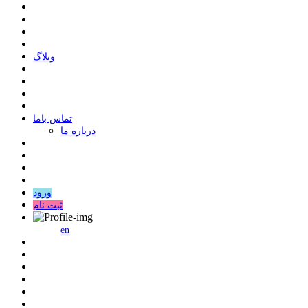
وبلاگ
ﺗﻤﺎﺱ ﺑﺎﻣﺎ
درباره ما
ورود
ثبت نام
en