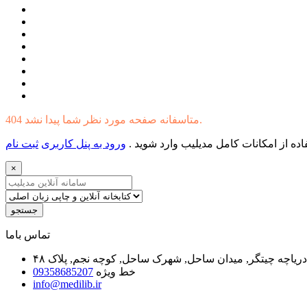
404 متاسفانه صفحه مورد نظر شما پیدا نشد.
ده از امکانات کامل مدیلیب وارد شوید .
ورود به پنل کاربری
ثبت نام
×
جستجو
ﺗﻤﺎﺱ ﺑﺎﻣﺎ
یاچه چیتگر, میدان ساحل, شهرک ساحل, کوچه نجم, پلاک ۴۸
خط ویژه
09358685207
info@medilib.ir