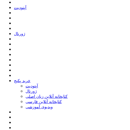
ﺁﭘﺘﻮﺩﯾﺖ
ﮊﻭﺭﻧﺎﻝ
خرید پکیج
ﺁﭘﺘﻮﺩﯾﺖ
ﮊﻭﺭﻧﺎﻝ
کتابخانه آنلاین زبان اصلی
کتابخانه آنلاین فارسی
ویدیوی آموزشی