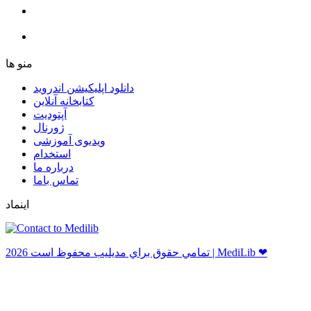
ﻣﻨﻮ ﻫﺎ
دانلود اپلیکیشن اندروید
ﮐﺘﺎﺑﺨﺎﻧﻪ ﺁﻧﻼﯾﻦ
ﺁﭘﺘﻮﺩﯾﺖ
ﮊﻭﺭﻧﺎﻝ
ویدیوی آموزشی
استخدام
درباره ما
ﺗﻤﺎﺱ ﺑﺎﻣﺎ
اینماد
ﺗﻤﺎﻣﻲ ﺣﻘﻮﻕ ﺑﺮاﻱ ﻣﺪﻳﻠﻴﺐ ﻣﺤﻔﻮﻅ اﺳﺖ 2026 | MediLib ❤