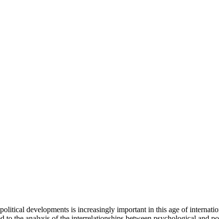
olitical developments is increasingly important in this age of internati
ed to the analysis of the interrelationships between psychological and po