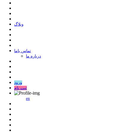
وبلاگ
ﺗﻤﺎﺱ ﺑﺎﻣﺎ
درباره ما
ورود
ثبت نام
en