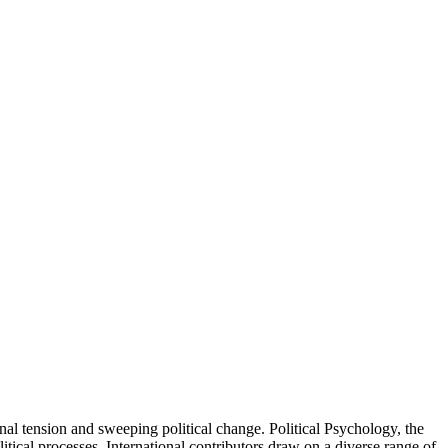
onal tension and sweeping political change. Political Psychology, the
litical processes. International contributors draw on a diverse range of