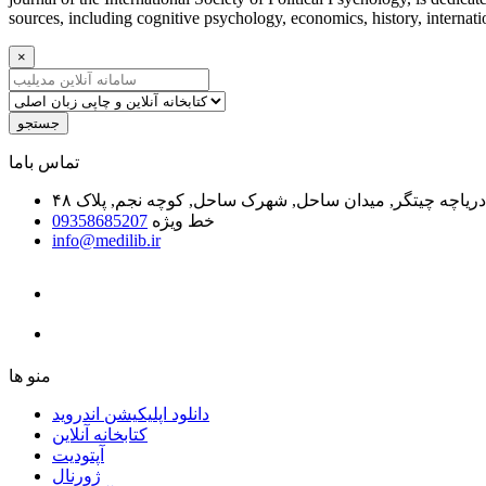
sources, including cognitive psychology, economics, history, internation
×
جستجو
ﺗﻤﺎﺱ ﺑﺎﻣﺎ
یاچه چیتگر, میدان ساحل, شهرک ساحل, کوچه نجم, پلاک ۴۸
خط ویژه
09358685207
info@medilib.ir
ﻣﻨﻮ ﻫﺎ
دانلود اپلیکیشن اندروید
ﮐﺘﺎﺑﺨﺎﻧﻪ ﺁﻧﻼﯾﻦ
ﺁﭘﺘﻮﺩﯾﺖ
ﮊﻭﺭﻧﺎﻝ