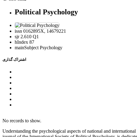
Political Psychology
issn
0162895X, 14679221
sjr
2.610 Q1
hIndex
87
mainSubject
Psychology
اشتراک گذاری
No records to show.
Understanding the psychological aspects of national and international p
journal of the International Society of Political Psychology, is dedicat