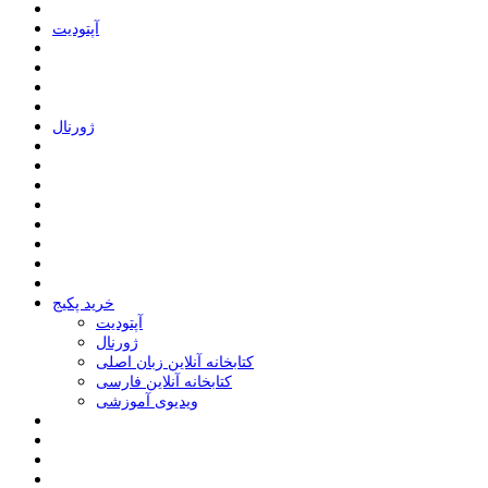
ﺁﭘﺘﻮﺩﯾﺖ
ﮊﻭﺭﻧﺎﻝ
خرید پکیج
ﺁﭘﺘﻮﺩﯾﺖ
ﮊﻭﺭﻧﺎﻝ
کتابخانه آنلاین زبان اصلی
کتابخانه آنلاین فارسی
ویدیوی آموزشی