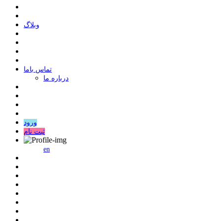
وبلاگ
ﺗﻤﺎﺱ ﺑﺎﻣﺎ
درباره ما
ورود
ثبت نام
en