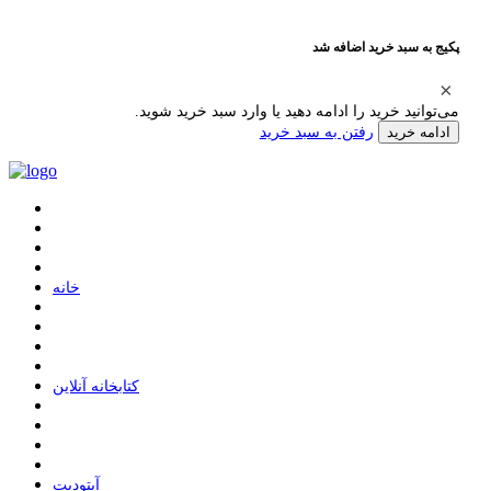
پکیج به سبد خرید اضافه شد
می‌توانید خرید را ادامه دهید یا وارد سبد خرید شوید.
رفتن به سبد خرید
ادامه خرید
ﺧﺎﻧﻪ
ﮐﺘﺎﺑﺨﺎﻧﻪ ﺁﻧﻼﯾﻦ
ﺁﭘﺘﻮﺩﯾﺖ