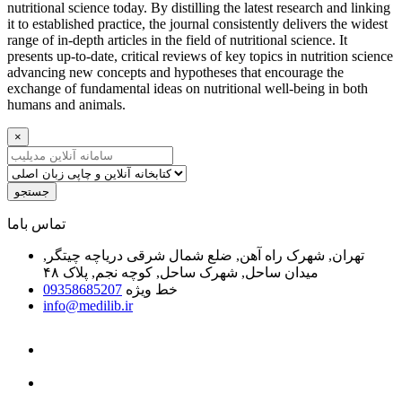
nutritional science today. By distilling the latest research and linking
it to established practice, the journal consistently delivers the widest
range of in-depth articles in the field of nutritional science. It
presents up-to-date, critical reviews of key topics in nutrition science
advancing new concepts and hypotheses that encourage the
exchange of fundamental ideas on nutritional well-being in both
humans and animals.
×
جستجو
ﺗﻤﺎﺱ ﺑﺎﻣﺎ
تهران, شهرک راه آهن, ضلع شمال شرقی دریاچه چیتگر,
میدان ساحل, شهرک ساحل, کوچه نجم, پلاک ۴۸
خط ویژه
09358685207
info@medilib.ir