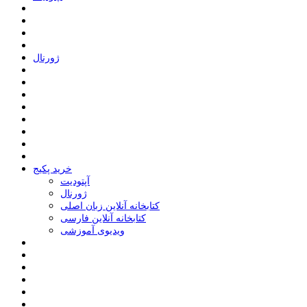
ﮊﻭﺭﻧﺎﻝ
خرید پکیج
ﺁﭘﺘﻮﺩﯾﺖ
ﮊﻭﺭﻧﺎﻝ
کتابخانه آنلاین زبان اصلی
کتابخانه آنلاین فارسی
ویدیوی آموزشی