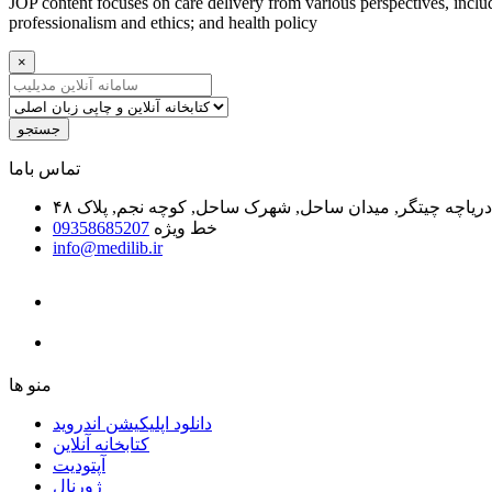
JOP content focuses on care delivery from various perspectives, includ
professionalism and ethics; and health policy
×
جستجو
ﺗﻤﺎﺱ ﺑﺎﻣﺎ
یاچه چیتگر, میدان ساحل, شهرک ساحل, کوچه نجم, پلاک ۴۸
خط ویژه
09358685207
info@medilib.ir
ﻣﻨﻮ ﻫﺎ
دانلود اپلیکیشن اندروید
ﮐﺘﺎﺑﺨﺎﻧﻪ ﺁﻧﻼﯾﻦ
ﺁﭘﺘﻮﺩﯾﺖ
ﮊﻭﺭﻧﺎﻝ