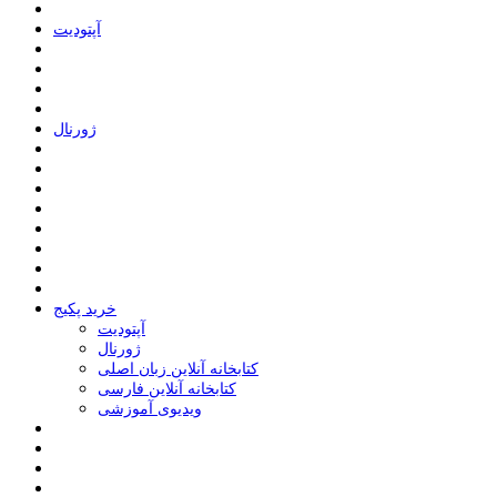
ﺁﭘﺘﻮﺩﯾﺖ
ﮊﻭﺭﻧﺎﻝ
خرید پکیج
ﺁﭘﺘﻮﺩﯾﺖ
ﮊﻭﺭﻧﺎﻝ
کتابخانه آنلاین زبان اصلی
کتابخانه آنلاین فارسی
ویدیوی آموزشی