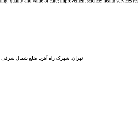
ing: quality and value of care; improvement science; health services re
تهران, شهرک راه آهن, ضلع شمال شرقی در