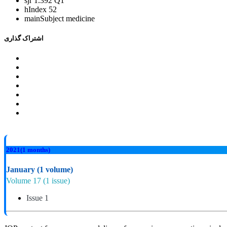
sjr
1.392 Q1
hIndex
52
mainSubject
medicine
اشتراک گذاری
2021
(1 months)
January
(1 volume)
Volume 17
(1 issue)
Issue 1