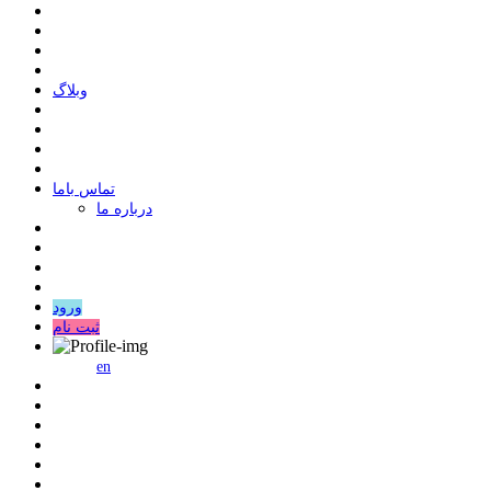
وبلاگ
ﺗﻤﺎﺱ ﺑﺎﻣﺎ
درباره ما
ورود
ثبت نام
en