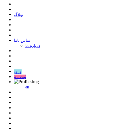
وبلاگ
ﺗﻤﺎﺱ ﺑﺎﻣﺎ
درباره ما
ورود
ثبت نام
en