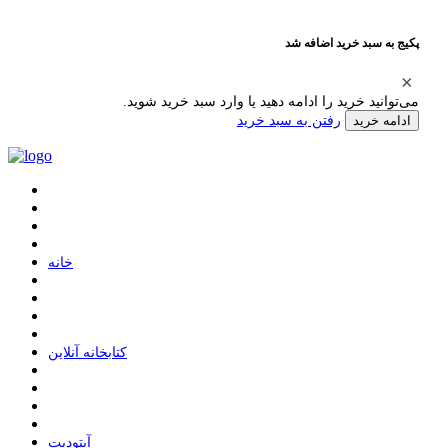
پکیج به سبد خرید اضافه شد
می‌توانید خرید را ادامه دهید یا وارد سبد خرید شوید.
رفتن به سبد خرید
ادامه خرید
ﺧﺎﻧﻪ
ﮐﺘﺎﺑﺨﺎﻧﻪ ﺁﻧﻼﯾﻦ
ﺁﭘﺘﻮﺩﯾﺖ