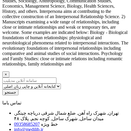
Studies, Sociology, Anthropology, Communication Studies,
Economics, Management Science, Biology, Health Sciences,
History, and others. Interpersona aims at contributing to the
collective construction of an Interpersonal Relationship Science. 2)
Manuscripts examining a wide range of relationships, including
close or intimate relationships and weak or temporary ties, are
welcome. Some examples are indicated below: Biology - Biological
foundations of human relationships: physiological and
neurobiological phenomena related to interpersonal interactions. The
evolutionary foundations of interpersonal relationships including
comparative and animal studies of social interactions. Psychology
and Family Studies: close or intimate relations including romantic
relationships, family relationships and
×
جستجو
ﺗﻤﺎﺱ ﺑﺎﻣﺎ
تهران, شهرک راه آهن, ضلع شمال شرقی دریاچه چیتگر,
میدان ساحل, شهرک ساحل, کوچه نجم, پلاک ۴۸
خط ویژه
09358685207
info@medilib.ir