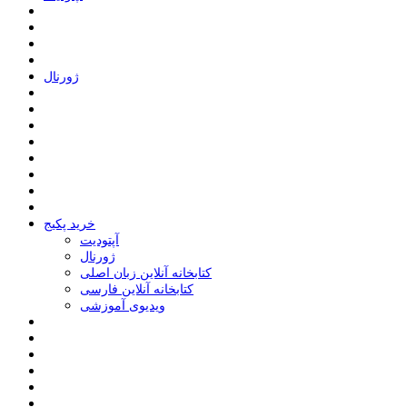
ﮊﻭﺭﻧﺎﻝ
خرید پکیج
ﺁﭘﺘﻮﺩﯾﺖ
ﮊﻭﺭﻧﺎﻝ
کتابخانه آنلاین زبان اصلی
کتابخانه آنلاین فارسی
ویدیوی آموزشی