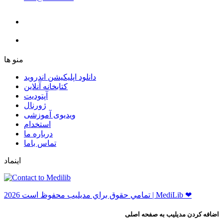
ﻣﻨﻮ ﻫﺎ
دانلود اپلیکیشن اندروید
ﮐﺘﺎﺑﺨﺎﻧﻪ ﺁﻧﻼﯾﻦ
ﺁﭘﺘﻮﺩﯾﺖ
ﮊﻭﺭﻧﺎﻝ
ویدیوی آموزشی
استخدام
درباره ما
ﺗﻤﺎﺱ ﺑﺎﻣﺎ
اینماد
ﺗﻤﺎﻣﻲ ﺣﻘﻮﻕ ﺑﺮاﻱ ﻣﺪﻳﻠﻴﺐ ﻣﺤﻔﻮﻅ اﺳﺖ 2026 | MediLib ❤
اضافه کردن مدیلیب به صفحه اصلی