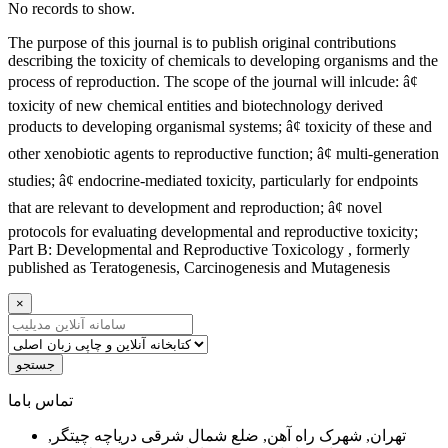
No records to show.
The purpose of this journal is to publish original contributions
describing the toxicity of chemicals to developing organisms and the
process of reproduction. The scope of the journal will inlcude: â¢
toxicity of new chemical entities and biotechnology derived
products to developing organismal systems; â¢ toxicity of these and
other xenobiotic agents to reproductive function; â¢ multi-generation
studies; â¢ endocrine-mediated toxicity, particularly for endpoints
that are relevant to development and reproduction; â¢ novel
protocols for evaluating developmental and reproductive toxicity;
Part B: Developmental and Reproductive Toxicology , formerly
published as Teratogenesis, Carcinogenesis and Mutagenesis
×
جستجو
ﺗﻤﺎﺱ ﺑﺎﻣﺎ
تهران, شهرک راه آهن, ضلع شمال شرقی دریاچه چیتگر,