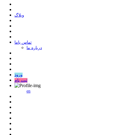
وبلاگ
ﺗﻤﺎﺱ ﺑﺎﻣﺎ
درباره ما
ورود
ثبت نام
en