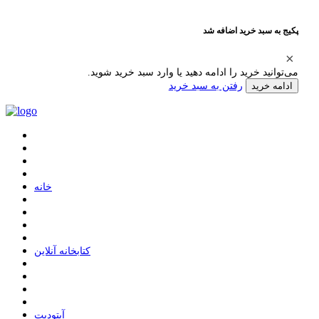
پکیج به سبد خرید اضافه شد
می‌توانید خرید را ادامه دهید یا وارد سبد خرید شوید.
رفتن به سبد خرید
ادامه خرید
ﺧﺎﻧﻪ
ﮐﺘﺎﺑﺨﺎﻧﻪ ﺁﻧﻼﯾﻦ
ﺁﭘﺘﻮﺩﯾﺖ