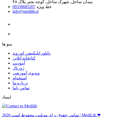
میدان ساحل, شهرک ساحل, کوچه نجم, پلاک ۴۸
خط ویژه
09358685207
info@medilib.ir
ﻣﻨﻮ ﻫﺎ
دانلود اپلیکیشن اندروید
ﮐﺘﺎﺑﺨﺎﻧﻪ ﺁﻧﻼﯾﻦ
ﺁﭘﺘﻮﺩﯾﺖ
ﮊﻭﺭﻧﺎﻝ
ویدیوی آموزشی
استخدام
درباره ما
ﺗﻤﺎﺱ ﺑﺎﻣﺎ
اینماد
ﺗﻤﺎﻣﻲ ﺣﻘﻮﻕ ﺑﺮاﻱ ﻣﺪﻳﻠﻴﺐ ﻣﺤﻔﻮﻅ اﺳﺖ 2026 | MediLib ❤